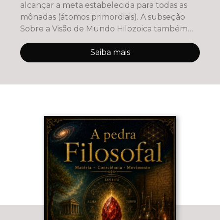
alcançar a meta estabelecida para todas as
mônadas (átomos primordiais). A subseção
Sobre a Visão de Mundo Hilozoica também
apresenta alg
Saiba mais