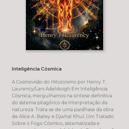
Inteligência Cósmica
A Cosmovisão do Hilozoísmo por Henry T.
Laurency/Lars Adelskogh Em Inteligência
Cósmica, mergulhamos na síntese definitiva
do sistema pitagôrico de interpretação da
natureza. Trata-se de uma paráfrase da obra
de Alice A. Bailey e Djwhal Khul, Um Tratado
Sobre o Fogo Cósmico, sistematizada e