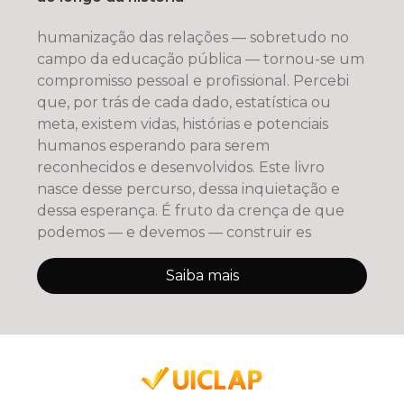
humanização das relações — sobretudo no
campo da educação pública — tornou-se um
compromisso pessoal e profissional. Percebi
que, por trás de cada dado, estatística ou
meta, existem vidas, histórias e potenciais
humanos esperando para serem
reconhecidos e desenvolvidos. Este livro
nasce desse percurso, dessa inquietação e
dessa esperança. É fruto da crença de que
podemos — e devemos — construir es
Saiba mais