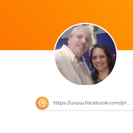
https://www.facebook.com/profile.php?id=100077501161130&mibextid=ZbWKwL