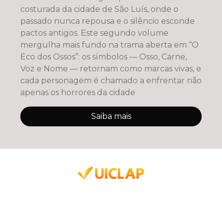
costurada da cidade de São Luís, onde o
passado nunca repousa e o silêncio esconde
pactos antigos. Este segundo volume
mergulha mais fundo na trama aberta em “O
Eco dos Ossos”: os símbolos — Osso, Carne,
Voz e Nome — retornam como marcas vivas, e
cada personagem é chamado a enfrentar não
apenas os horrores da cidade
Saiba mais