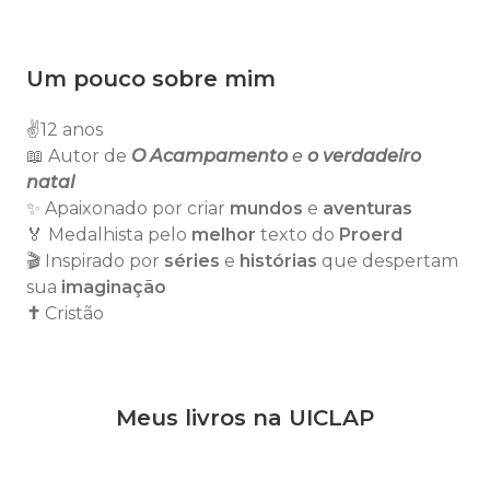
Um pouco sobre mim
✌️12 anos
📖 Autor de
O Acampamento
e
o verdadeiro
natal
✨ Apaixonado por criar
mundos
e
aventuras
🏅 Medalhista pelo
melhor
texto do
Proerd
🎬 Inspirado por
séries
e
histórias
que despertam
sua
imaginação
✝️
Cristão
Meus livros na UICLAP