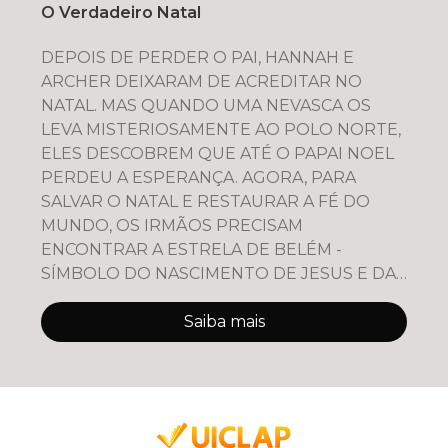
O Verdadeiro Natal
DEPOIS DE PERDER O PAI, HANNAH E
ARCHER DEIXARAM DE ACREDITAR NO
NATAL. MAS QUANDO UMA NEVASCA OS
LEVA MISTERIOSAMENTE AO POLO NORTE,
ELES DESCOBREM QUE ATÉ O PAPAI NOEL
PERDEU A ESPERANÇA. AGORA, PARA
SALVAR O NATAL E RESTAURAR A FÉ DO
MUNDO, OS IRMÃOS PRECISAM
ENCONTRAR A ESTRELA DE BELÉM -
SÍMBOLO DO NASCIMENTO DE JESUS E DA
VERDADEIRA LUZ QUE NUNCA SE APAGA
Saiba mais