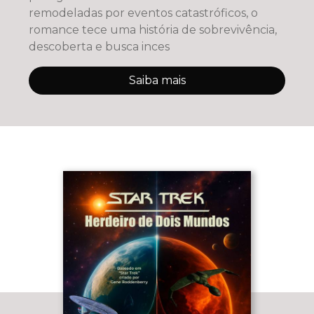
remodeladas por eventos catastróficos, o
romance tece uma história de sobrevivência,
descoberta e busca inces
Saiba mais