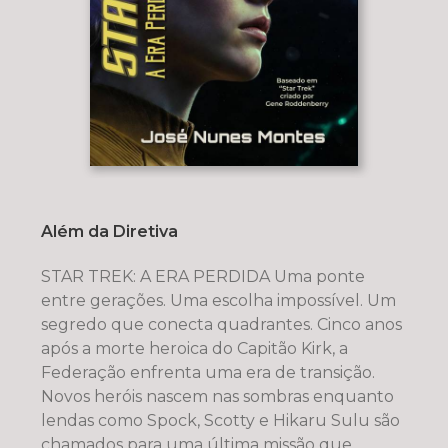
Além da Diretiva
STAR TREK: A ERA PERDIDA Uma ponte
entre gerações. Uma escolha impossível. Um
segredo que conecta quadrantes. Cinco anos
após a morte heroica do Capitão Kirk, a
Federação enfrenta uma era de transição.
Novos heróis nascem nas sombras enquanto
lendas como Spock, Scotty e Hikaru Sulu são
chamados para uma última missão que