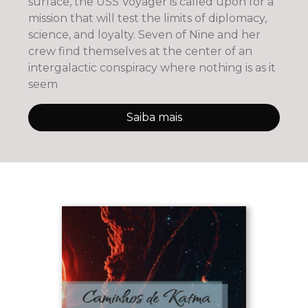
surface, the USS Voyager is called upon for a
mission that will test the limits of diplomacy,
science, and loyalty. Seven of Nine and her
crew find themselves at the center of an
intergalactic conspiracy where nothing is as it
seem
Saiba mais