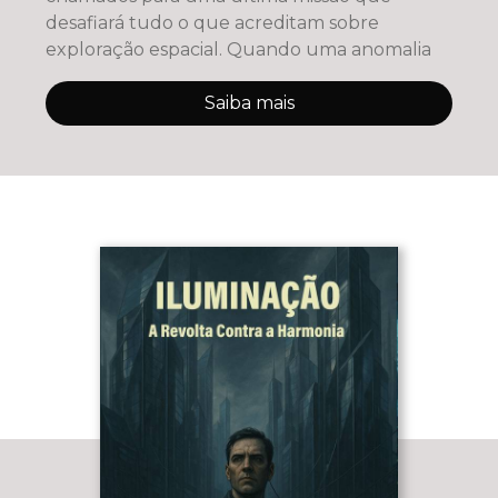
desafiará tudo o que acreditam sobre
exploração espacial. Quando uma anomalia
Saiba mais