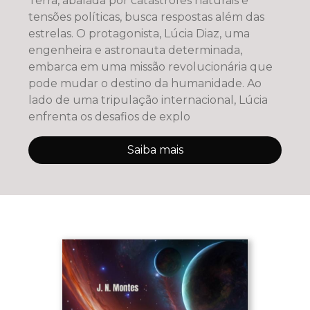
Terra, abalada por catástrofes naturais e
tensões políticas, busca respostas além das
estrelas. O protagonista, Lúcia Diaz, uma
engenheira e astronauta determinada,
embarca em uma missão revolucionária que
pode mudar o destino da humanidade. Ao
lado de uma tripulação internacional, Lúcia
enfrenta os desafios de explo
Saiba mais