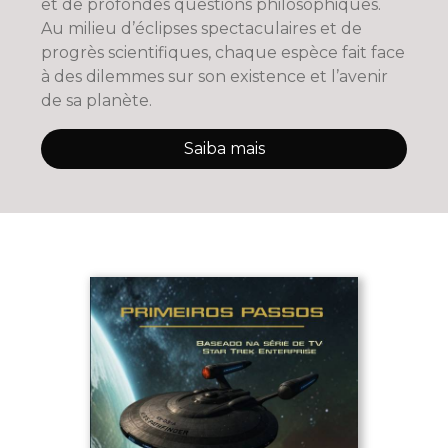
et de profondes questions philosophiques.
Au milieu d’éclipses spectaculaires et de
progrès scientifiques, chaque espèce fait face
à des dilemmes sur son existence et l’avenir
de sa planète.
Saiba mais