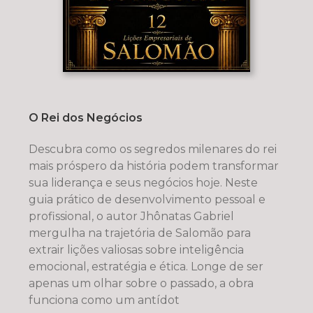
O Rei dos Negócios
Descubra como os segredos milenares do rei
mais próspero da história podem transformar
sua liderança e seus negócios hoje. Neste
guia prático de desenvolvimento pessoal e
profissional, o autor Jhônatas Gabriel
mergulha na trajetória de Salomão para
extrair lições valiosas sobre inteligência
emocional, estratégia e ética. Longe de ser
apenas um olhar sobre o passado, a obra
funciona como um antídot