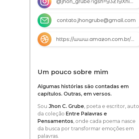
@jhon_grube?igsh=Y3Z1YXhiMjJ4MG02
contato.jhongrube@gmail.com
https://www.amazon.com.br/dp/B0GFF3TG18?binding=kindle_edition&ref=dbs_dp_sirpi
Um pouco sobre mim
Algumas histórias são contadas em
capítulos. Outras, em versos.
Sou
Jhon C. Grube
, poeta e escritor, auto
da coleção
Entre Palavras e
Pensamentos
, onde cada poema nasce
da busca por transformar emoções em
palavras.