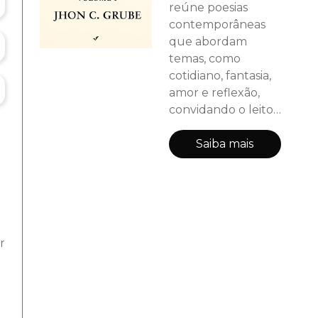
reúne poesias
contemporâneas
que abordam
temas, como
cotidiano, fantasia,
amor e reflexão,
convidando o leitor
a sentir e refletir a
cada verso.
Saiba mais
r