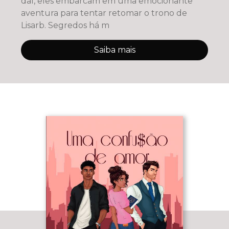
daí, eles embarcam em uma emocionante
aventura para tentar retomar o trono de
Lisarb. Segredos há m
Saiba mais