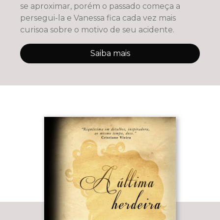
se aproximar, porém o passado começa a
persegui-la e Vanessa fica cada vez mais
curisoa sobre o motivo de seu acidente.
Saiba mais