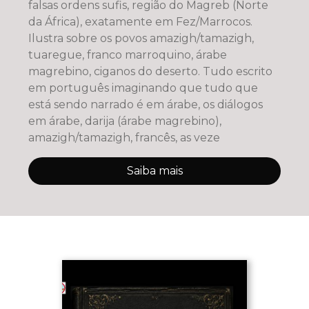
falsas ordens sufis, região do Magreb (Norte
da África), exatamente em Fez/Marrocos.
Ilustra sobre os povos amazigh/tamazigh,
tuaregue, franco marroquino, árabe
magrebino, ciganos do deserto. Tudo escrito
em português imaginando que tudo que
está sendo narrado é em árabe, os diálogos
em árabe, darija (árabe magrebino),
amazigh/tamazigh, francês, as veze
Saiba mais