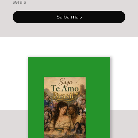
será s
Saiba mais