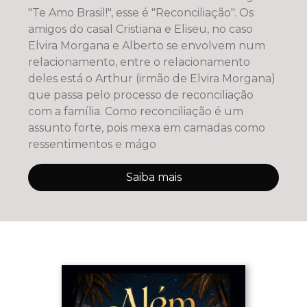
"Te Amo Brasil!", esse é "Reconciliação". Os
amigos do casal Cristiana e Eliseu, no caso
Elvira Morgana e Alberto se envolvem num
relacionamento, entre o relacionamento
deles está o Arthur (irmão de Elvira Morgana)
que passa pelo processo de reconciliação
com a família. Como reconciliação é um
assunto forte, pois mexa em camadas como
ressentimentos e mágo
Saiba mais