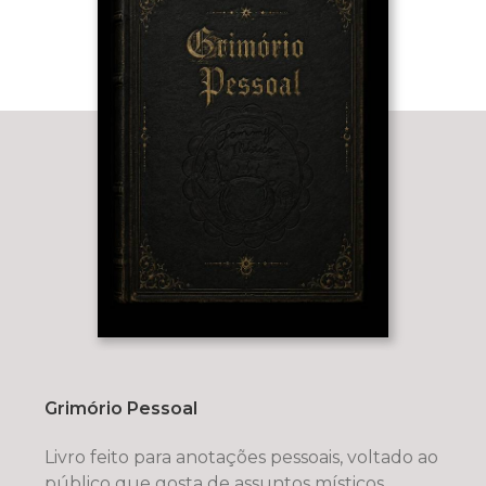
Grimório Pessoal
Livro feito para anotações pessoais, voltado ao
público que gosta de assuntos místicos,