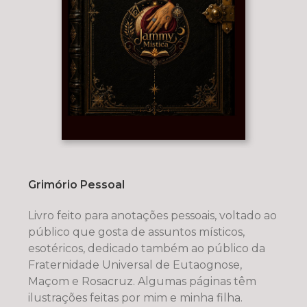
Grimório Pessoal
Livro feito para anotações pessoais, voltado ao
público que gosta de assuntos místicos,
esotéricos, dedicado também ao público da
Fraternidade Universal de Eutaognose,
Maçom e Rosacruz. Algumas páginas têm
ilustrações feitas por mim e minha filha.