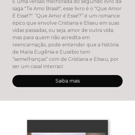
É uma versão melhorada do segundo livro da
saga "Te Amo Brasil!", esse livro é o "Que Amor
É Esse!?". “Que Amor é Esse!?” é um romance
épico que envolve Cristiana e Eliseu em suas
vidas passadas, ou seja, amor de outra vida;
mas para quem não acredita em
reencarnação, pode entender que a história
de Maria Eugênia e Eusébio tem
“semelhanças” com de Cristiana e Eliseu, por
ser um casal interraci
Saiba mais