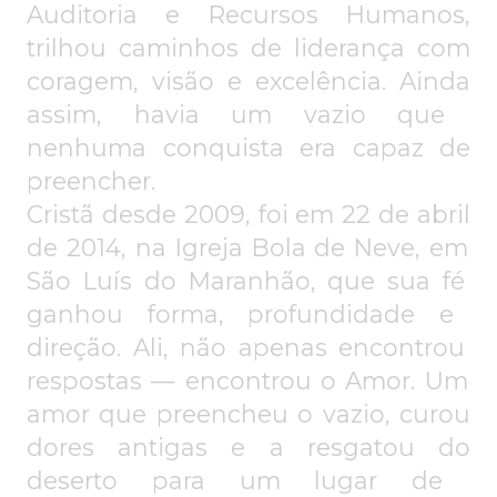
A
udi
tor
ia
e
R
ecursos Hum
anos,
trilho
u cam
inh
os
de
lider
ança c
om
coragem, visão
e exc
elên
ci
a. A
inda
assim, h
avia um vazi
o que
nenhuma conquista era capaz d
e
p
ree
ncher
.
Cris
tã desde 2009, foi em 22 de
abril
de 2014, na Ig
reja Bola
de
Neve, em
Sã
o
Luís
d
o M
a
ranhão, que
sua fé
g
an
hou forma,
p
rofu
nd
idad
e e
di
reção.
Ali,
não
ape
nas
enc
ontr
ou
re
s
p
o
st
a
s
—
enc
ontrou o
Am
o
r. Um
amor
que p
reench
eu
o vaz
io,
cu
r
ou
dore
s
a
nt
igas
e a
r
esgat
ou do
de
serto
p
a
r
a
um
l
ug
ar
de