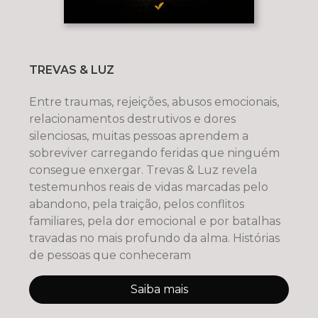
TREVAS & LUZ
Entre traumas, rejeições, abusos emocionais,
relacionamentos destrutivos e dores
silenciosas, muitas pessoas aprendem a
sobreviver carregando feridas que ninguém
consegue enxergar. Trevas & Luz revela
testemunhos reais de vidas marcadas pelo
abandono, pela traição, pelos conflitos
familiares, pela dor emocional e por batalhas
travadas no mais profundo da alma. Histórias
de pessoas que conheceram
Saiba mais