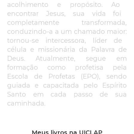
acolhimento
e propó
si
to.
Ao
e
ncontrar
J
es
us, sua
vida f
oi
completamente transformada,
conduzi
ndo-a a um chamado maior:
tornou-se
intercessor
a, líder de
célula
e missionária da P
alavra de
Deus. Atualmente, segue em
formação como profetisa pela
Escola de Profetas (EPO), sendo
guiada e capacitada pelo Espírito
Santo em cada passo de sua
caminhada
.
Meus livros na UICLAP