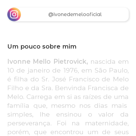
@ivonedemelooficial
Um pouco sobre mim
Ivonne Mello Pietrovick,
n
asci
d
a
em
10 de janeiro de 1976,
em São Paulo
,
é filha do Sr.
José Francisco de Melo
Filho e da
Sra.
Benvind
a Francisca de
Melo.
C
arrega em si as
raíz
es d
e uma
famíl
ia que
,
mesmo nos dias m
ais
s
imples, lhe ensinou o v
alor da
perseverança.
F
oi na
mat
ernida
de,
porém, q
ue
encontrou um
de
seus