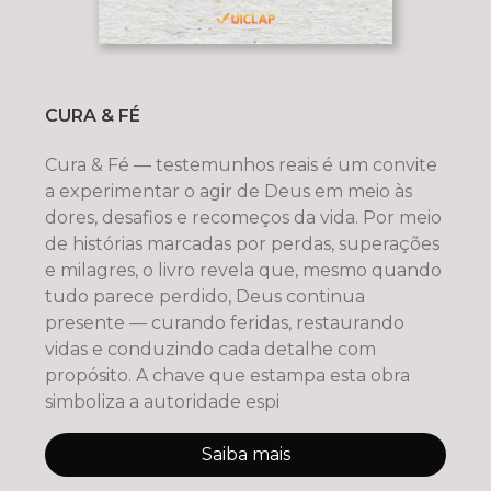
CURA & FÉ
Cura & Fé — testemunhos reais é um convite
a experimentar o agir de Deus em meio às
dores, desafios e recomeços da vida. Por meio
de histórias marcadas por perdas, superações
e milagres, o livro revela que, mesmo quando
tudo parece perdido, Deus continua
presente — curando feridas, restaurando
vidas e conduzindo cada detalhe com
propósito. A chave que estampa esta obra
simboliza a autoridade espi
Saiba mais