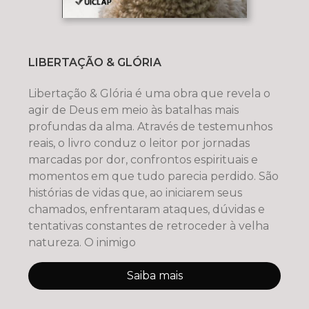
LIBERTAÇÃO & GLÓRIA
Libertação & Glória é uma obra que revela o
agir de Deus em meio às batalhas mais
profundas da alma. Através de testemunhos
reais, o livro conduz o leitor por jornadas
marcadas por dor, confrontos espirituais e
momentos em que tudo parecia perdido. São
histórias de vidas que, ao iniciarem seus
chamados, enfrentaram ataques, dúvidas e
tentativas constantes de retroceder à velha
natureza. O inimigo
Saiba mais