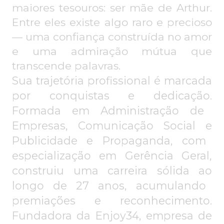
maiores
tesouros: se
r mãe d
e Arthur.
Entre eles
existe algo rar
o e prec
ios
o
— uma confiança construída no amor
e
uma admiração
mútua que
transcend
e palavra
s.
S
u
a
trajetó
ria
prof
ission
al
é marcada
por c
onquista
s e de
dicação.
Formad
a e
m Ad
mini
stração d
e
Empres
as
, C
o
mu
nicação
Socia
l
e
Pub
licidade
e
P
ropaganda,
co
m
especializ
ação
em Gerência Ge
ral,
co
ns
trui
u uma carreira sólida ao
l
ongo d
e 27
an
os, acumulando
premiações e
re
conh
ecimento.
F
undadora
da Enjoy34,
empres
a d
e