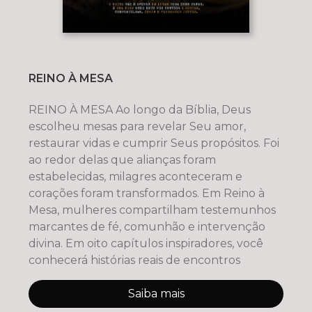
REINO À MESA
REINO À MESA Ao longo da Bíblia, Deus
escolheu mesas para revelar Seu amor,
restaurar vidas e cumprir Seus propósitos. Foi
ao redor delas que alianças foram
estabelecidas, milagres aconteceram e
corações foram transformados. Em Reino à
Mesa, mulheres compartilham testemunhos
marcantes de fé, comunhão e intervenção
divina. Em oito capítulos inspiradores, você
conhecerá histórias reais de encontros
Saiba mais