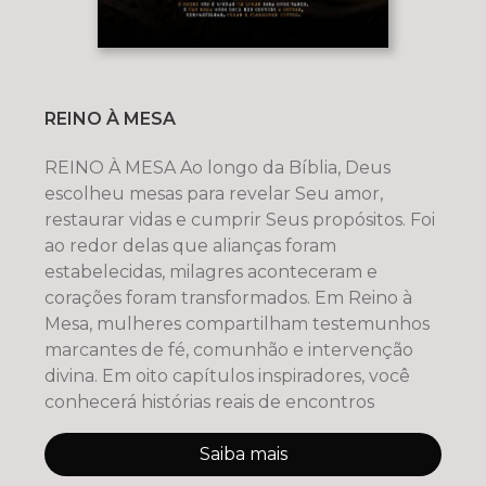
REINO À MESA
REINO À MESA Ao longo da Bíblia, Deus
escolheu mesas para revelar Seu amor,
restaurar vidas e cumprir Seus propósitos. Foi
ao redor delas que alianças foram
estabelecidas, milagres aconteceram e
corações foram transformados. Em Reino à
Mesa, mulheres compartilham testemunhos
marcantes de fé, comunhão e intervenção
divina. Em oito capítulos inspiradores, você
conhecerá histórias reais de encontros
Saiba mais