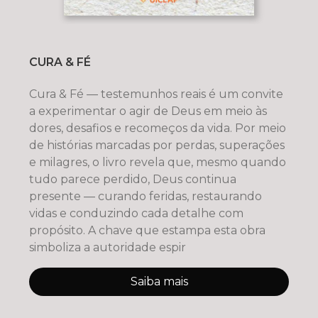
CURA & FÉ
Cura & Fé — testemunhos reais é um convite
a experimentar o agir de Deus em meio às
dores, desafios e recomeços da vida. Por meio
de histórias marcadas por perdas, superações
e milagres, o livro revela que, mesmo quando
tudo parece perdido, Deus continua
presente — curando feridas, restaurando
vidas e conduzindo cada detalhe com
propósito. A chave que estampa esta obra
simboliza a autoridade espir
Saiba mais