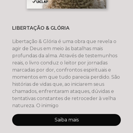
LIBERTAÇÃO & GLÓRIA
Libertação & Glória é uma obra que revela o
agir de Deus em meio às batalhas mais
profundas da alma. Através de testemunhos
reais, o livro conduz o leitor por jornadas
marcadas por dor, confrontos espirituais e
momentos em que tudo parecia perdido. São
histórias de vidas que, ao iniciarem seus
chamados, enfrentaram ataques, dúvidas e
tentativas constantes de retroceder à velha
natureza. O inimigo
Saiba mais