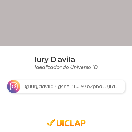
Iury D'avila
Idealizador do Universo ID
@iurydavila?igsh=MW93b2phdWJld3k2Mw==