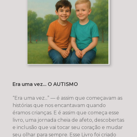
Era uma vez... O AUTISMO
“Era uma vez...” — é assim que começavam as
histórias que nos encantavam quando
éramos crianças. E é assim que começa esse
livro, uma jornada cheia de afeto, descobertas
e inclusão que vai tocar seu coração e mudar
seu olhar para sempre. Esse Livro foi criado