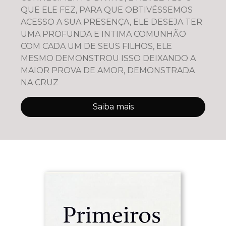
QUE ELE FEZ, PARA QUE OBTIVÉSSEMOS
ACESSO A SUA PRESENÇA, ELE DESEJA TER
UMA PROFUNDA E INTIMA COMUNHÃO
COM CADA UM DE SEUS FILHOS, ELE
MESMO DEMONSTROU ISSO DEIXANDO A
MAIOR PROVA DE AMOR, DEMONSTRADA
NA CRUZ
Saiba mais