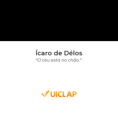
Ícaro de Délos
“O céu está no chão.”