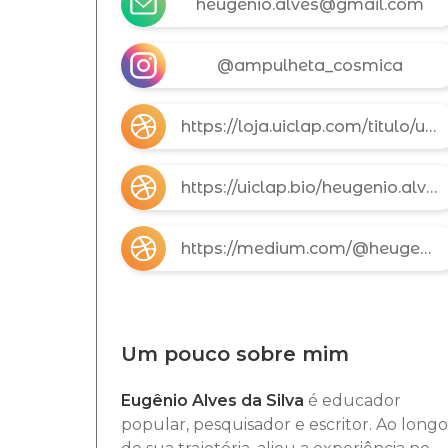
heugenio.alves@gmail.com
@ampulheta_cosmica
https://loja.uiclap.com/titulo/ua120408/
https://uiclap.bio/heugenio.alves
https://medium.com/@heugenio.alves/o-universo-como-di%C3%A1logo-n%C3%A3o-como-resposta-77a286bfceae
Um pouco sobre mim
Eugênio Alves da Silva
é educador
popular, pesquisador e escritor. Ao longo