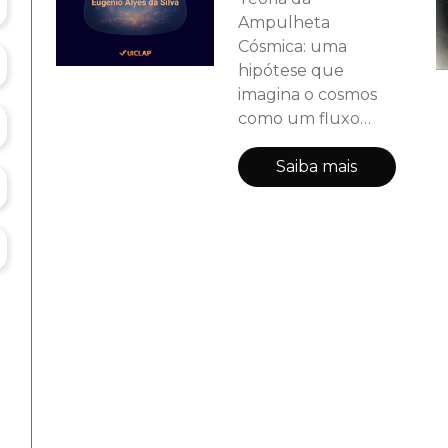
Ampulheta
Cósmica: uma
hipótese que
imagina o cosmos
como um fluxo
contínuo, em que
o material e o
Saiba mais
fluídico coexistem,
e o ser humano é
peça-chave na
construção e
retroaprimoramento
do universo. Mais
do que um livro,
esta obra é um
convite à reflexão,
ao questionamento
e à contemplação