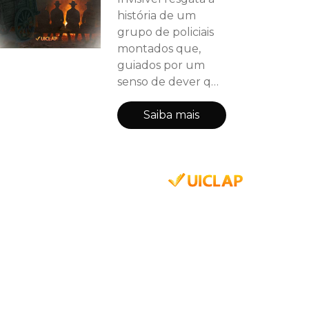
história de um
grupo de policiais
montados que,
guiados por um
senso de dever que
ultrapassa a própria
vida, atravessam o
Saiba mais
tempo como ecos
de uma antiga
missão. O conto se
desenrola na
vastidão da
campanha gaúcha,
onde o fogo —
símbolo de
coragem e
transcendência —
se mistura às