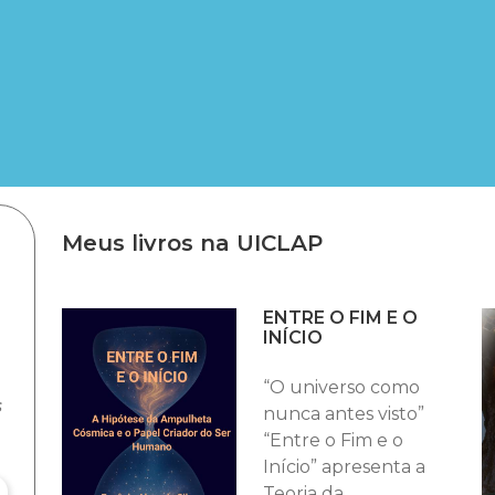
Meus livros na UICLAP
ENTRE O FIM E O
INÍCIO
“O universo como
s
nunca antes visto”
“Entre o Fim e o
Início” apresenta a
Teoria da