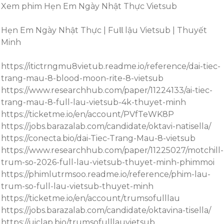
Xem phim Hẹn Em Ngày Nhật Thực Vietsub
Hẹn Em Ngày Nhật Thực | Fu𝗅𝗅 lậu Vietsub | Thuyết
Minh
https://itictrngmu8vietub.readme.io/reference/dai-tiec-
trang-mau-8-blood-moon-rite-8-vietsub
https://www.researchhub.com/paper/11224133/ai-tiec-
trang-mau-8-full-lau-vietsub-4k-thuyet-minh
https://ticketme.io/en/account/PVfTeWK8P
https://jobs.barazalab.com/candidate/oktavi-natisella/
https://conecta.bio/dai-Tiec-Trang-Mau-8-vietsub
https://www.researchhub.com/paper/11225027/motchill-
trum-so-2026-full-lau-vietsub-thuyet-minh-phimmoi
https://phimlutrmsoo.readme.io/reference/phim-lau-
trum-so-full-lau-vietsub-thuyet-minh
https://ticketme.io/en/account/trumsofulllau
https://jobs.barazalab.com/candidate/oktavina-tisella/
https://uiclap.bio/trumsofulllauvietsub