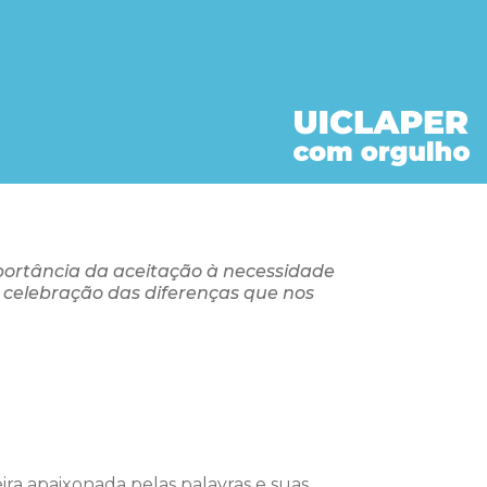
ortância da aceitação à necessidade
a celebração das diferenças que nos
ira apaixonada pelas palavras e suas