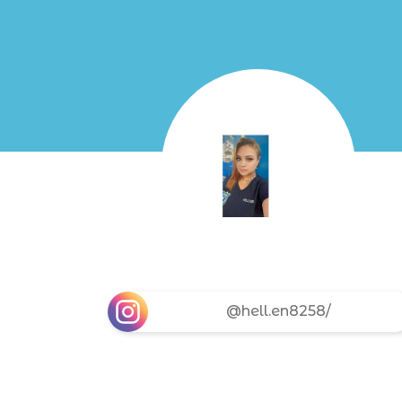
@hell.en8258/