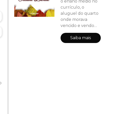
o ensino médio no
currículo, o
aluguel do quarto
onde morava
vencido e vendo
seu irmão caçula
adoecer de fome.
Saiba mais
Estava encurralado
e sem opções
quando um velho
amigo do seu pai
colocou um teto
sobre suas cabeças
e comida no seus
o
estômagos. Havia
saído da miséria,
mas talvez a miséria
não houvesse saído
do seu corpo.