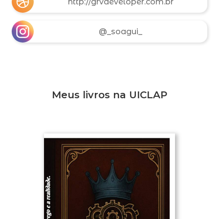
http://grvdeveloper.com.br
@_soagui_
Meus livros na UICLAP