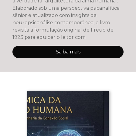
a verdadeira "arquitetura da alma humana".
Elaborado sob uma perspectiva psicanalítica
sênior e atualizado com insights da
neuropsicanálise contemporânea, o livro
revisita a formulação original de Freud de
1923 para equipar o leitor com
Saiba mais