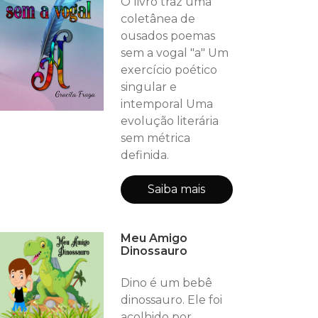
O livro traz uma
coletânea de
ousados poemas
sem a vogal "a" Um
exercício poético
singular e
intemporal Uma
evolução literária
sem métrica
definida.
Saiba mais
Meu Amigo
Dinossauro
Dino é um bebê
dinossauro. Ele foi
acolhido por