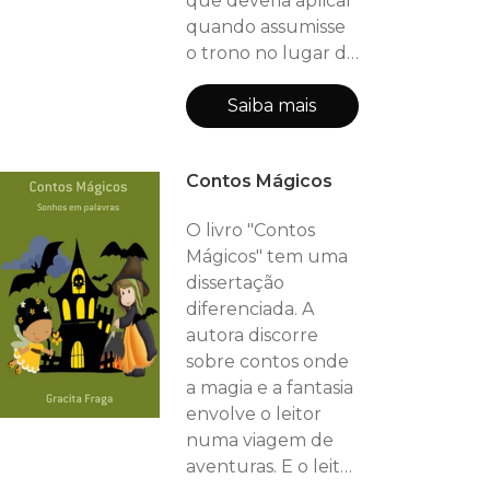
que deveria aplicar
quando assumisse
o trono no lugar do
seu pai o rei
Ferdinando. Até
Saiba mais
que um dia
Contos Mágicos
O livro "Contos
Mágicos" tem uma
dissertação
diferenciada. A
autora discorre
sobre contos onde
a magia e a fantasia
envolve o leitor
numa viagem de
aventuras. E o leitor