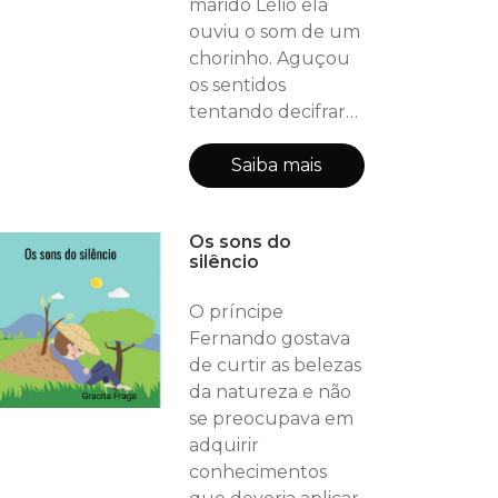
marido Lélio ela
ouviu o som de um
chorinho. Aguçou
os sentidos
tentando decifrar
aquele mistério
.Quem estaria
Saiba mais
chorando ao lado
do canteiro das
Os sons do
petúnias. E como
silêncio
boa detetive
Bromélia agachou
O príncipe
para desvendar
Fernando gostava
aquele intrigante
de curtir as belezas
mistério
da natureza e não
se preocupava em
adquirir
conhecimentos