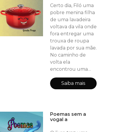
escritas com
Certo dia, Filó uma
sensibilidade e
pobre menina filha
magia para fazer o
de uma lavadeira
leitor se deliciar
voltava da vila onde
com versos de fácil
fora entregar uma
compreensão sem
trouxa de roupa
infantilizar e ou
lavada por sua mãe.
adultizar a criança.
No caminho de
O lúdico perpassa a
volta ela
encontrou uma
panelinha
vermelha. O que
Saiba mais
ela não sabia era
que aquela panela
era mágica.
Poemas sem a
vogal a