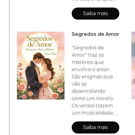
sobre ele o seu
feitiço. E agora o
Saiba mais
que fará Felizardo?
Entregará o seu
Segredos de Amor
reino para Malicia.
"Segredos de
Amor" traz os
mistérios que
envolve o amor.
São enigmas que
vão se
desenrolando
como um novelo.
Os versos trazem
um musicalidade
suave que encanta
o leitor. As
Saiba mais
incógnitas da