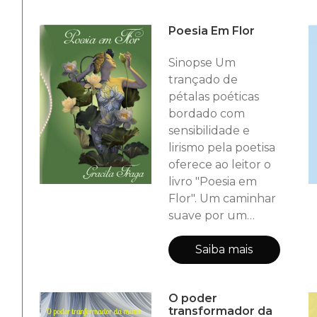
paixão estão
Poesia Em Flor
implícitas nos
desejos que os
Sinopse Um
personagens
trançado de
vivenciam
pétalas poéticas
perpassando os
bordado com
sentires que a
sensibilidade e
cumplicidade
lirismo pela poetisa
amorosa formula
oferece ao leitor o
em dizeres
livro "Poesia em
intensos,
Flor". Um caminhar
apaixonantes.
suave por um
tapete de pétalas
de poesia em
Saiba mais
nuances distintas
com sabores e
O poder
texturas ímpares.
transformador da