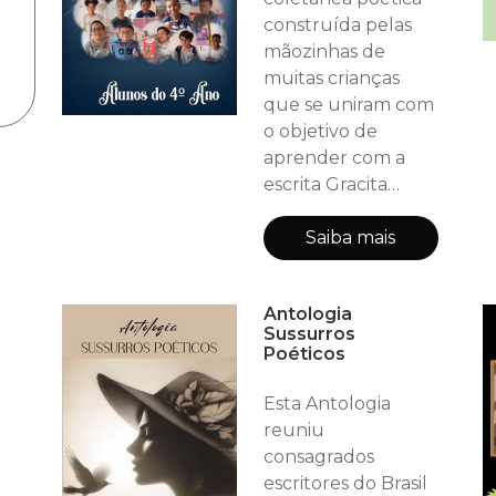
fazendo-os
construída pelas
mergulhar no
mãozinhas de
contexto da leitura;
muitas crianças
que se uniram com
o objetivo de
aprender com a
escrita Gracita
Fraga o processo da
construção de um
Saiba mais
poema. E aqui está
uma pérola poética
Antologia
à disposição do
Sussurros
leitor para ser
Poéticos
degustada.
Esta Antologia
reuniu
consagrados
escritores do Brasil