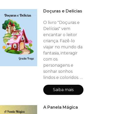
autora borda os
Doçuras e Delícias
poemas com fios
diáfanos de amor.
O livro "Doçuras e
Expõe os sentires
Delícias" vem
do eu lírico numa
encantar o leitor
oratória
criança. Fazê-lo
apaixonada. Os
viajar no mundo da
poemas são como
fantasia, interagir
um elixir balsâmico
com os
que encontra eco
personagens e
no coração do leito
sonhar sonhos
lindos e coloridos. O
livro traz poemas
que vão de
Saiba mais
encontro ao
imaginário infantil.
A Panela Mágica
São doçuras