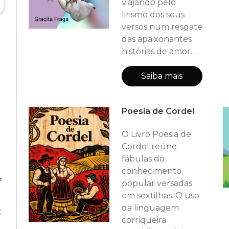
viajando pelo
lirismo dos seus
versos num resgate
das apaixonantes
histórias de amor.
Os versos
serpenteiam por
Saiba mais
temas diversos
dando ao leitor a
Poesia de Cordel
dimensão e
amplitude do fazer
O Livro Poesia de
literário da
Cordel reúne
escritora. Nesta
fábulas do
obra o leitor se
conhecimento
,
permitirá ser
popular versadas
conduzido pela
em sextilhas. O uso
poetisa nas veredas
da linguagem
s
da emoção e
corriqueira
poderá perpassar