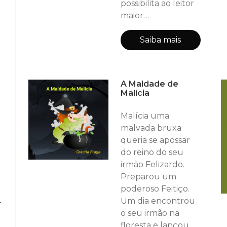
possibilita ao leitor
as linhas do
maior
envolvimento com
o caseado
Saiba mais
cordelístico. A
sonoridade dos
versos transporta o
A Maldade de
leitor para o
Malícia
imaginário da
peculiar poesia.
Malícia uma
malvada bruxa
queria se apossar
do reino do seu
irmão Felizardo.
Preparou um
poderoso Feitiço.
-
Um dia encontrou
o seu irmão na
floresta e lançou