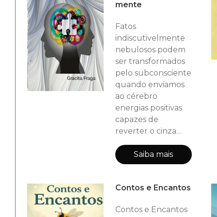
Neste bordado o
mente
leitor trilhará por
entre os canteiros
Fatos
da poesia podendo
indiscutivelmente
absorver os aromas
nebulosos podem
ocasionais do lirismo
ser transformados
leve permeado de
pelo subconsciente
sensibilidade e
quando enviamos
pétalas d
ao cérebro
energias positivas
capazes de
reverter o cinza
num colorido
espetacular e
Saiba mais
transfigurar a
opacidade em
Contos e Encantos
luminosidade. E é
esta capacidade
Contos e Encantos
arrojada que a