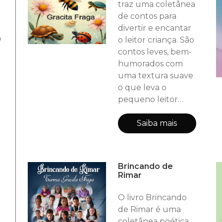
traz uma coletânea
autora propõe
de contos para
nesta obra
divertir e encantar
mostrando-nos que
o
o leitor criança. São
a ousadia e a
contos leves, bem-
tenacidade de um
humorados com
olhar atento pode
uma textura suave
ser o elo
o que leva o
transformador que
pequeno leitor
emperrava o
para uma fantástica
cotidiano. Ad
viagem pelo
Saiba mais
mundo encantado
em que vivem os
personagens. Os
Brincando de
textos têm uma
Rimar
sonoridade
melódica que
O livro Brincando
conquista os
de Rimar é uma
pequenos,
coletânea poética