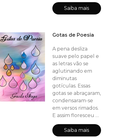
passeia pelas
nuances da fantasia
Saiba mais
e se permite
adentrar nas
histórias tornando-
Gotas de Poesia
se co-personagem
podendo interagir
A pena desliza
com fadas, bruxas,
suave pelo papel e
reis e outros seres
as letras vão se
deste manancial de
aglutinando em
aventuras.
diminutas
gotículas. Essas
gotas se abraçaram,
condensaram-se
em versos rimados.
E assim floresceu o
livro “Gotas de
Poesia”. Nesta
Saiba mais
coletânea poética a