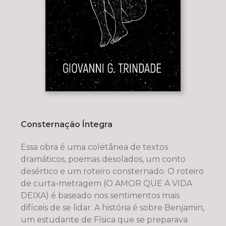
Consternação Íntegra
Essa obra é uma coletânea de textos
dramáticos, poemas desolados, um conto
desértico e um roteiro consternado. O roteiro
de curta-metragem (O AMOR QUE A VIDA
DEIXA) é baseado nos sentimentos mais
difíceis de se lidar. A história é sobre Benjamin,
um estudante de Física que se preparava