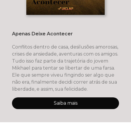
Apenas Deixe Acontecer
Conflitos dentro de casa, desilusões amorosas,
crises de ansiedade, aventuras com os amigos.
Tudo isso faz parte da trajetória do jovem
Mikhael para tentar se libertar de uma farsa.
Ele que sempre viveu fingindo ser algo que
não era, finalmente decidi correr atrás de sua
liberdade, e assim, sua felicidade.
Saiba mais