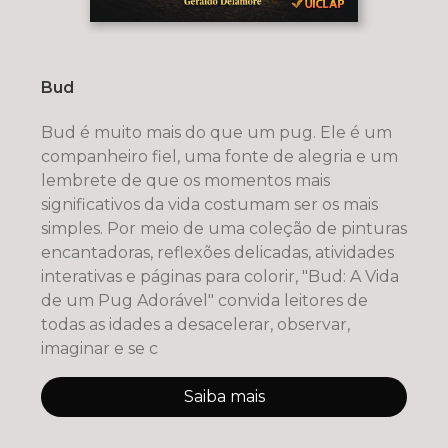
Bud
Bud é muito mais do que um pug. Ele é um
companheiro fiel, uma fonte de alegria e um
lembrete de que os momentos mais
significativos da vida costumam ser os mais
simples. Por meio de uma coleção de pinturas
encantadoras, reflexões delicadas, atividades
interativas e páginas para colorir, "Bud: A Vida
de um Pug Adorável" convida leitores de
todas as idades a desacelerar, observar,
imaginar e se c
Saiba mais