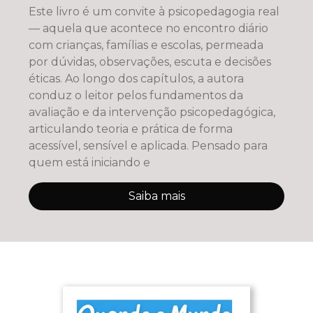
Este livro é um convite à psicopedagogia real
— aquela que acontece no encontro diário
com crianças, famílias e escolas, permeada
por dúvidas, observações, escuta e decisões
éticas. Ao longo dos capítulos, a autora
conduz o leitor pelos fundamentos da
avaliação e da intervenção psicopedagógica,
articulando teoria e prática de forma
acessível, sensível e aplicada. Pensado para
quem está iniciando e
Saiba mais