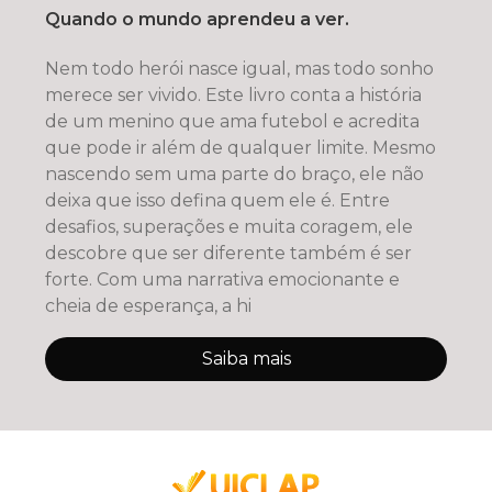
Quando o mundo aprendeu a ver.
Nem todo herói nasce igual, mas todo sonho
merece ser vivido. Este livro conta a história
de um menino que ama futebol e acredita
que pode ir além de qualquer limite. Mesmo
nascendo sem uma parte do braço, ele não
deixa que isso defina quem ele é. Entre
desafios, superações e muita coragem, ele
descobre que ser diferente também é ser
forte. Com uma narrativa emocionante e
cheia de esperança, a hi
Saiba mais