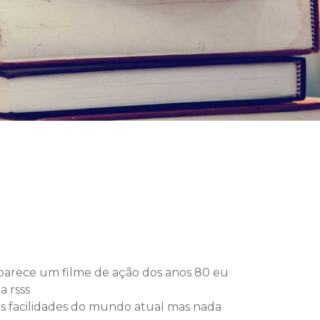
parece um filme de ação dos anos 80 eu
a rsss
as facilidades do mundo atual mas nada