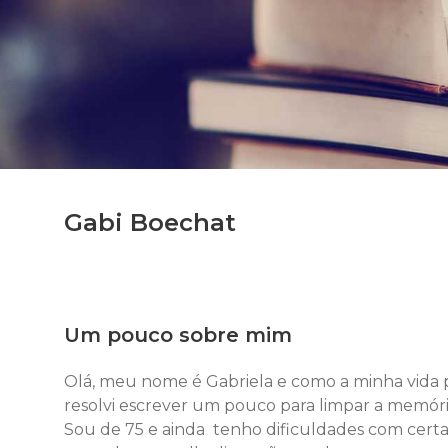
Gabi Boechat
Um pouco sobre mim
Olá, meu nome é Gabriela e como a minha vida 
resolvi escrever um pouco para limpar a memóri
Sou de 75 e ainda tenho dificuldades com cert