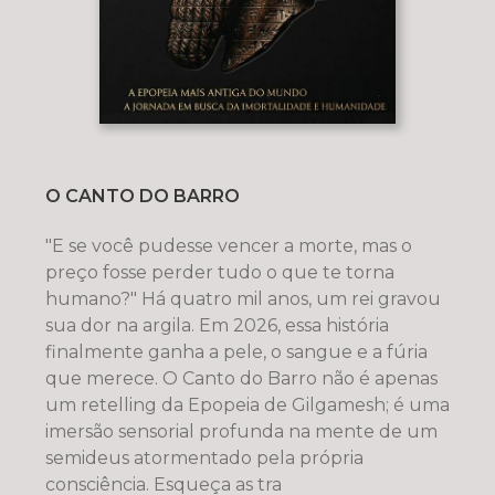
O CANTO DO BARRO
"E se você pudesse vencer a morte, mas o
preço fosse perder tudo o que te torna
humano?" Há quatro mil anos, um rei gravou
sua dor na argila. Em 2026, essa história
finalmente ganha a pele, o sangue e a fúria
que merece. O Canto do Barro não é apenas
um retelling da Epopeia de Gilgamesh; é uma
imersão sensorial profunda na mente de um
semideus atormentado pela própria
consciência. Esqueça as tra