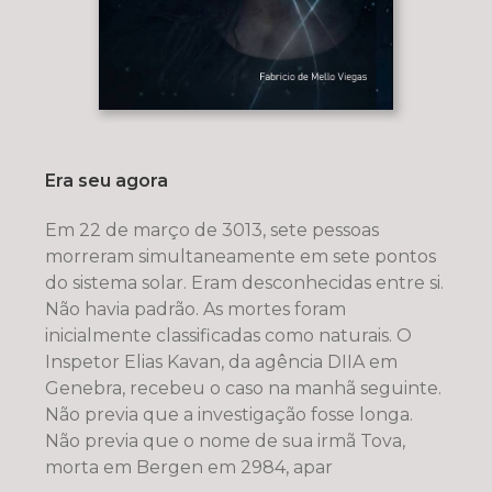
Era seu agora
Em 22 de março de 3013, sete pessoas
morreram simultaneamente em sete pontos
do sistema solar. Eram desconhecidas entre si.
Não havia padrão. As mortes foram
inicialmente classificadas como naturais. O
Inspetor Elias Kavan, da agência DIIA em
Genebra, recebeu o caso na manhã seguinte.
Não previa que a investigação fosse longa.
Não previa que o nome de sua irmã Tova,
morta em Bergen em 2984, apar