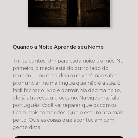
Quando a Noite Aprende seu Nome
Trinta contos. Um para cada noite do mês. No
primeiro, o medo está do outro lado do
mundo — numa aldeia que você não sabe
pronunciar, numa língua que não é a sua. É
fácil fechar o livro e dormir. Na décima noite,
ele já atravessou o oceano. Na vigésima, fala
português. Você vai reparar que os contos
ficam mais compridos. Que o escuro fica mais
perto. Que as coisas que aconteciam com
gente dista