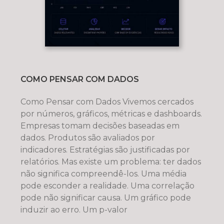
COMO PENSAR COM DADOS
Como Pensar com Dados Vivemos cercados
por números, gráficos, métricas e dashboards.
Empresas tomam decisões baseadas em
dados. Produtos são avaliados por
indicadores. Estratégias são justificadas por
relatórios. Mas existe um problema: ter dados
não significa compreendê-los. Uma média
pode esconder a realidade. Uma correlação
pode não significar causa. Um gráfico pode
induzir ao erro. Um p-valor