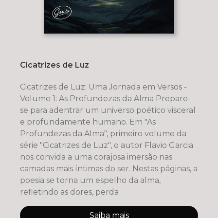
Cicatrizes de Luz
Cicatrizes de Luz: Uma Jornada em Versos -
Volume 1: As Profundezas da Alma Prepare-
se para adentrar um universo poético visceral
e profundamente humano. Em "As
Profundezas da Alma", primeiro volume da
série "Cicatrizes de Luz", o autor Flavio Garcia
nos convida a uma corajosa imersão nas
camadas mais íntimas do ser. Nestas páginas, a
poesia se torna um espelho da alma,
refletindo as dores, perda
Saiba mais