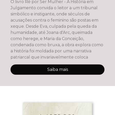
O livro Ré por Ser Mulher - A História em
Julgamento convida o leitor a um tribunal
simbólico e instigante, onde séculos de
acusações contra o feminino são postas em
xeque. Desde Eva, culpada pela queda da
humanidade, até Joana d'Arc, queimada
como herege, e Maria da Conceição,
condenada como bruxa, a obra explora como
a história foi moldada por uma narrativa
patriarcal que invariavelmente coloca
Saiba mais