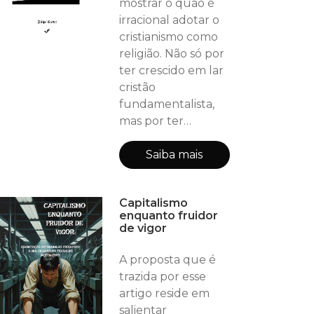
mostrar o quão é
irracional adotar o
cristianismo como
religião. Não só por
ter crescido em lar
cristão
fundamentalista,
mas por ter
diagnosticado
como uma
Saiba mais
verdade. Os
absurdos vividos e
Capitalismo
ouvidos ao longo
enquanto fruidor
dos anos
de vigor
engendraram ideias
contrárias ao
A proposta que é
cristianismo que
trazida por esse
transbordavam em
artigo reside em
minha mente e
salientar