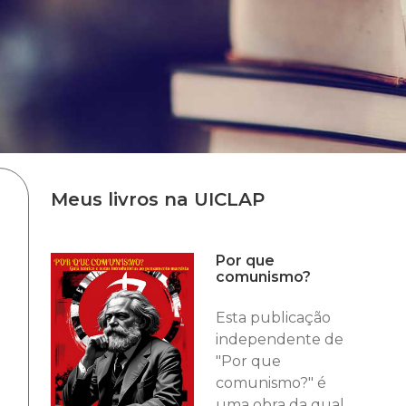
Meus livros na UICLAP
Por que
comunismo?
Esta publicação
independente de
"Por que
comunismo?" é
uma obra da qual