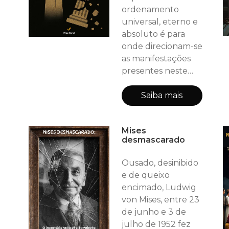
seu raciocínio do
ordenamento
século XIX para
universal, eterno e
absoluto é para
onde direcionam-se
as manifestações
presentes neste
livreto.
Autopublicado,
Saiba mais
“Crítica materialista
ao idealismo
Mises
contemporâneo”
desmascarado
combate a visão e
modo
Ousado, desinibido
comportamental
e de queixo
idealista atacando
encimado, Ludwig
aspectos culturais e
von Mises, entre 23
sociais dos dias
de junho e 3 de
atuais. Não
julho de 1952 fez