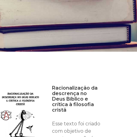
Racionalização da
descrença no
Deus Bíblico e
crítica à filosofia
cristã
Esse texto foi criado
com objetivo de