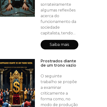
precisaram ser
sorrateiramente
descritas aqui. A
algumas reflexões
crítica apresentada
acerca do
se desdobra em
funcionamento da
sociedade
capitalista, tendo
em vista o
aproveitamento de
Saiba mais
nossa disposição
[ou energia],
Prostrados diante
sobretudo no
de um trono vazio
século 21. Sendo o
trabalho a única
O seguinte
possibilidade de
trabalho se propõe
produção e
a examinar
reprodução da vida
criticamente a
material do
forma como, no
homem, visto que é
modo de produção