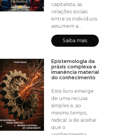
a transformação
capitalista, as
intencional da
relações sociais
natureza em seu
entre os indivíduos
estado bruto à
assumem a
aparência de
relações entre
Saiba mais
coisas, fenômeno
que Marx
Epistemologia da
denomina como
práxis complexa e
fetichismo da
imanência material
mercadoria. A
do conhecimento
análise parte da
constituição do
Este livro emerge
valor como
de uma recusa
expressão do
simples e, ao
trabalho abstrato,
mesmo tempo,
elemento
radical: a de aceitar
fundante das
que o
trocas mercantis e
conhecimento