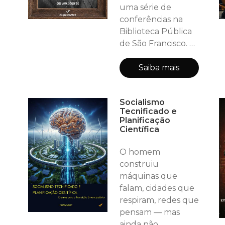
delongado e com
uma série de
críticas certeiras, o
conferências na
trabalho almeja
Biblioteca Pública
atingir aq
de São Francisco. As
aldrabadas palavras
do autor austríaco
Saiba mais
foram reunidas
num documento
Socialismo
publicado como
Tecnificado e
livro com o título
Planificação
de “Marxismo
Científica
Desmascarado”. A
intenção do autor
O homem
era mostrar como
construiu
que o marxismo
máquinas que
tem problemas e
falam, cidades que
como o
respiram, redes que
pensamento liberal
pensam — mas
traz
ainda não