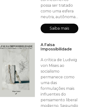
princípio que
possa ser tratado
estrutura o
como uma esfera
intercâmbi
neutra, autônoma,
suspensa acima da
vida social. Contra a
Saiba mais
separação entre
ciência e filosofia,
A Falsa
entre teoria e
Impossibilidade
práxis, entre “jovem
Marx” filosófico e
A crítica de Ludwig
“Marx maduro”
von Mises ao
científico,
socialismo
contribuo com essa
permanece como
dimensão da obra
uma das
marxista a partir de
formulações mais
um fio condutor
influentes do
único: o conhecim
pensamento liberal
moderno. Segundo