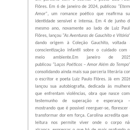
Flôres. Em 6 de janeiro de 2024, publicou
“Etern
Amor”
, um romance poético que reafirma su
identidade sensível e intensa. Em 4 de junho d
mesmo ano, novamente ao lado de Luiz Paul
Flôres, lançou
“As Aventuras de Gauchito e Vitória
dando origem à Coleção Gauchito, voltada 
conscientização infantil sobre o cuidado com 
meio ambiente.Em janeiro de 2025
publicou
“Laços Poéticos – Amor Além do Tempo
consolidando ainda mais sua parceria literária
co
o escritor e poeta Luiz Paulo Flôres
. Já em 2026
lançou sua autobiografia, dedicada às mulhere
que enfrentam violências, obra que nasce com
testemunho de superação e esperança 
mostrando que é possível reerguer-se, florescer
transformar dor em força.
Carolina acredita que
leitura nos permite viver onde o corpo nã