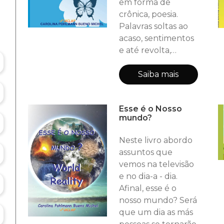
em forma de
crônica, poesia.
Palavras soltas ao
acaso, sentimentos
e até revolta,
dentre os vários
caminhos que
Saiba mais
segue a vida...
Esse é o Nosso
mundo?
Neste livro abordo
assuntos que
vemos na televisão
e no dia-a - dia.
Afinal, esse é o
nosso mundo? Será
que um dia as más