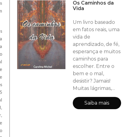
Os Caminhos da
m
quem tinha
Vida
m
desistido de amar,
de repente, Deus
Um livro baseado
abençoou suas
em fatos reais, uma
s
vidas trazendo o
vida de
ra
amor, na sua forma
aprendizado, de fé,
a
mais sublime...
esperança e muitos
do
Apreciem esse
caminhos para
l
romance e deixem
escolher. Entre o
e
a poesia elevar
bem e o mal,
e
desistir? Jamais!
s
Muitas lágrimas,
5
muitas risadas,
l
perdas,
Saiba mais
l,
descobertas e
r,
desafios que
e
tornaram a
o
personagem