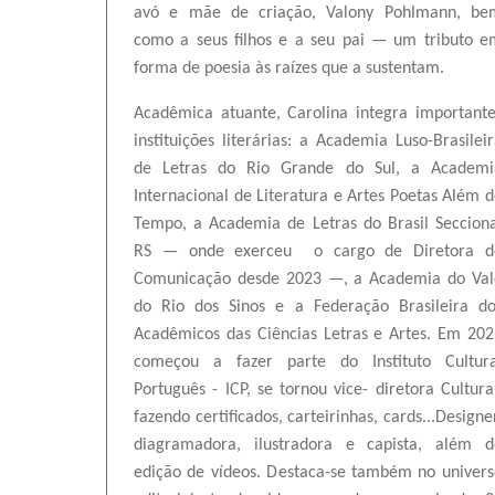
avó e mãe de criação, Valony Pohlmann, be
como a seus filhos e a seu pai — um tributo e
forma de poesia às raízes que a sustentam.
Acadêmica atuante, Carolina integra importante
instituições literárias: a Academia Luso-Brasilei
de Letras do Rio Grande do Sul, a Academi
Internacional de Literatura e Artes Poetas Além 
Tempo, a Academia de Letras do Brasil Secciona
RS — onde exerce
u
o cargo de Diretora d
Comunicação desde 2023 —, a Academia do Val
do Rio dos Sinos e a Federação Brasileira do
Acadêmicos das Ciências Letras e Artes.
Em 202
começou a fazer parte do Instituto Cultura
Português - ICP, se tornou vice- diretora Cultura
fazendo certificados, carteirinhas, cards...
Designe
diagramadora, ilustradora e capista,
além d
edição de vídeos. D
estaca-se também no univers