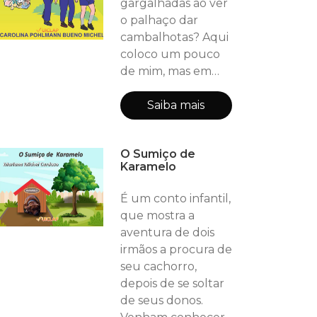
gargalhadas ao ver
o palhaço dar
cambalhotas? Aqui
coloco um pouco
de mim, mas em
alguma parte
encontrarão um
Saiba mais
pouco de si. Neste
livro caro leitor,
O Sumiço de
encontrará um
Karamelo
pouco de cada
coisa boa da
É um conto infantil,
infância e também
que mostra a
o que está
aventura de dois
acontecendo com
irmãos a procura de
as nossa crianças,
seu cachorro,
portanto leia e
depois de se soltar
pense no que
de seus donos.
éramos e o que