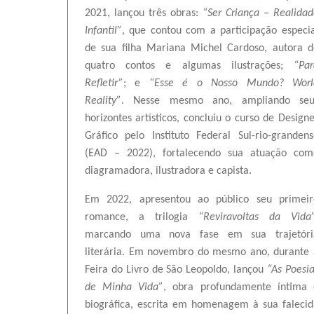
2021, lançou três obras:
“Ser Criança – Realida
Infantil”
, que contou com a participação especia
de sua filha Mariana Michel Cardoso, autora d
quatro contos e algumas ilustrações;
“Par
Refletir”
; e
“Esse é o Nosso Mundo? Worl
Reality”
. Nesse mesmo ano, ampliando seu
horizontes artísticos, concluiu o curso de Design
Gráfico pelo Instituto Federal Sul-rio-granden
(EAD – 202
2
), fortalecendo sua atuação com
diagramadora, ilustradora e capista.
Em 2022, apresentou ao público seu primeir
romance, a trilogia
“Reviravoltas da Vida
marcando uma nova fase em sua trajetóri
literária. Em novembro do mesmo ano, durante 
Feira do Livro de São Leopoldo, lançou
“As Poesi
de Minha Vida”
, obra profundamente íntima 
biográfica, escrita em homenagem à sua falecid