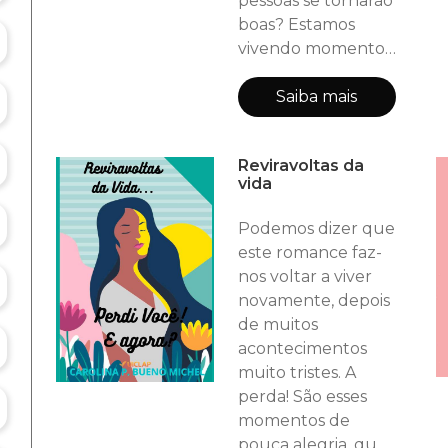
pessoas se tornarão
boas? Estamos
vivendo momentos
de tensão, de
stress, pois não
Saiba mais
temos trabalhado
por um mundo
Reviravoltas da
melhor, poucos
vida
estão fazendo o
bem. Essa
Podemos dizer que
pandemia pegou a
este romance faz-
população de jeito.
nos voltar a viver
Falta de emprego,
novamente, depois
falta de alimento,
de muitos
falta de vontade de
acontecimentos
quem poderia
muito tristes. A
ajudar a humanid
perda! São esses
momentos de
pouca alegria, que