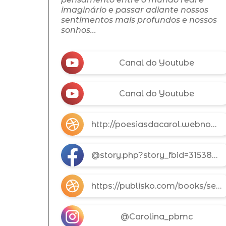
imaginário e passar adiante nossos
sentimentos mais profundos e nossos
sonhos...
Canal do Youtube
Canal do Youtube
http://poesiasdacarol.webnode.com/
@story.php?story_fbid=3153876668173237&id=100006528044326&scmts=scwspsdd
https://publisko.com/books/ser-crianca--realidade-infantil-26886/
@Carolina_pbmc