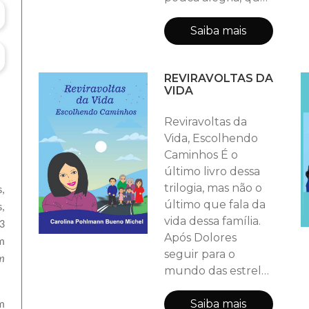
fará a personagem
principal a acreditar
Saiba mais
na vida novamente,
no amor e em si
REVIRAVOLTAS DA
mesma. Creio que
VIDA
as nossas vidas
também tem suas
Reviravoltas da
reviravoltas,
Vida, Escolhendo
podemos chorar e
Caminhos É o
de repente voltar a
último livro dessa
sorrir, perder
trilogia, mas não o
,
alguém, mas de
último que fala da
,
repente nasce
vida dessa família.
3
alguém, acreditar
Após Dolores
m
seguir para o
m
mundo das estrelas
lá no céu. Seus
herdeiros seguem
Saiba mais
m