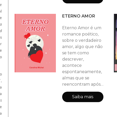
seus conselhos,
de
aprendem com as
l
ETERNO AMOR
perdas, aproveitam
e
as oportunidades
a
Eterno Amor é um
da vida, colocando
d
romance poético,
em prática aquilo
s
sobre o verdadeiro
que Dolores deixou
er
amor, algo que não
para seus filhos e
se
se tem como
netos, junto com
o
descrever,
seu eterno Amor
acontece
Mauro, seguindo o
espontaneamente,
o
almas que se
”
,
reencontram após
a
vidas distantes,
a
sentimentos
Saiba mais
as
intensos que unem
e
corpo, alma, mente
a
e coração, para