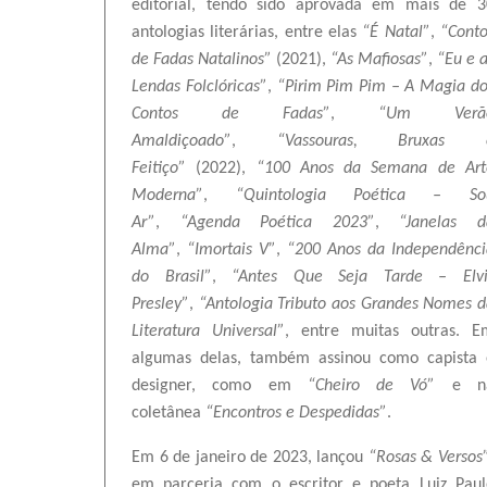
editorial, tendo sido aprovada em mais de 3
antologias literárias, entre elas
“É Natal”
,
“Conto
de Fadas Natalinos”
(2021),
“As Mafiosas”
,
“Eu e 
Lendas Folclóricas”
,
“Pirim Pim Pim – A Magia do
Contos de Fadas”
,
“Um Verã
Amaldiçoado”
,
“Vassouras, Bruxas 
Feitiço”
(2022),
“100 Anos da Semana de Art
Moderna”
,
“Quintologia Poética – So
Ar”
,
“Agenda Poética 2023”
,
“Janelas d
Alma”
,
“Imortais V”
,
“200 Anos da Independênci
do Brasil”
,
“Antes Que Seja Tarde – Elvi
Presley”
,
“Antologia Tributo aos Grandes Nomes 
Literatura Universal”
, entre muitas outras. E
algumas delas, também assinou como capista 
designer, como em
“Cheiro de Vó”
e n
coletânea
“Encontros e Despedidas”
.
Em 6 de janeiro de 2023, lançou
“Rosas & Versos
em parceria com o escritor e poeta Luiz Paul