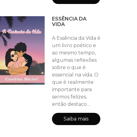
significativos para
ser quem hoje sou.
ESSÊNCIA DA
Muitos tropeços,
VIDA
muitas alegrias, e
muita
A Essência da Vida é
descontração...
um livro poético e
Venham conhecer
ao mesmo tempo,
e desbravar o
algumas reflexões
mundo visto por
sobre o que é
outros ângulos, a
essencial na vida. O
importância de
que é realmente
poder contar com
importante para
alguém,
sermos felizes,
então destaco
neste livro o Amor,
sentimento
Saiba mais
indispensável, sem
ele, não há dinheiro