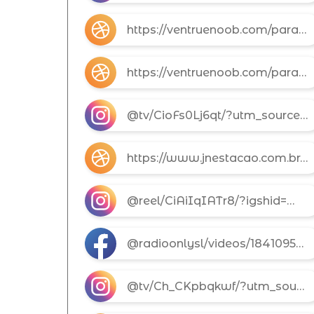
https://ventruenoob.com/para-refletir-carolina-pohlmann-bueno-michel/
https://ventruenoob.com/para-refletir-carolina-pohlmann-bueno-michel/
@tv/CioFs0Lj6qt/?utm_source=ig_web_button_share_sheet
https://www.jnestacao.com.br/noticia_ver.php?news=1374
@reel/CiAiIqIATr8/?igshid=MDJmNzVkMjY=
@radioonlysl/videos/1841095822936556/
@tv/Ch_CKpbqkwf/?utm_source=ig_web_button_share_sheet