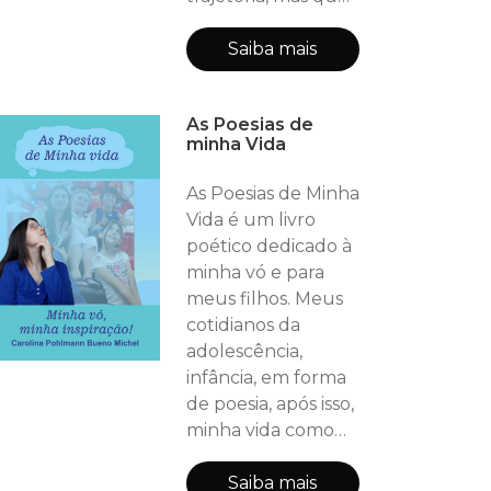
marcará por um
grande e marcante
Saiba mais
acontecimento,
voltando a
As Poesias de
acreditar no amor.
minha Vida
Incentivando sua
família, ensinando
As Poesias de Minha
sobre a arte de
Vida é um livro
viver, de ter
poético dedicado à
empatia com o ser
minha vó e para
humano, confiança
meus filhos. Meus
em si mesma e
cotidianos da
erguer a cabeça,
adolescência,
voltar a sor
infância, em forma
de poesia, após isso,
minha vida como
mãe. Momentos
que foram
Saiba mais