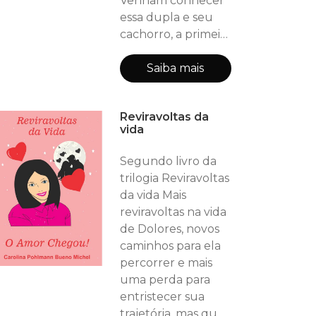
Venham conhecer
somos... Para
essa dupla e seu
finalizar, n
cachorro, a primeira
dentre várias
aventuras e
Saiba mais
peripécias desses
três personagens.
Reviravoltas da
Verão onde esse
vida
pequeno
cachorrinho de
Segundo livro da
estimação foi parar,
trilogia Reviravoltas
onde? Leiam e
da vida Mais
descobrirão....Um
reviravoltas na vida
dos contos feitos
de Dolores, novos
por Mariana Michel
caminhos para ela
Cardoso, na aula de
percorrer e mais
produção textu
uma perda para
entristecer sua
trajetória, mas que