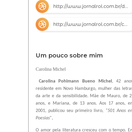
http://www.jornalrol.com.br/de-sao-leopoldo-rs-para-o-rol-as-letras-poeticas-de-carolina-michel/
http://www.jornalrol.com.br/carolina-michel-perder-ou-ganhar/
Um pouco sobre mim
Carolina Michel
Carolina Pohlmann Bueno Michel
, 42 anos
residente em Novo Hamburgo, mulher das letras
da arte e da sensibilidade. Mãe de Mauro, de 2
anos, e Mariana, de 13
anos.
Aos 17 anos, e
2001, publicou seu primeiro livro,
“501 Anos e
Poesias”
,
O amor pela literatura cresceu com o tempo. E