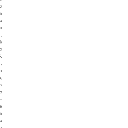
o
a
o
o
”
,
à
o
,
”
,
m
,
s
o
—
 e
 a
o