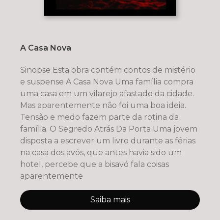
A Casa Nova
Sinopse Esta obra contém contos de mistério
e suspense A Casa Nova Uma família compra
uma casa em um vilarejo afastado da cidade.
Mas aparentemente não foi uma boa ideia.
Tensão e medo fazem parte da rotina da
família. O Segredo Atrás Da Porta Uma jovem
disposta a escrever um livro durante as férias
na casa dos avós, que antes havia sido um
hotel, percebe que a bisavó fala coisas
aparentemente
Saiba mais