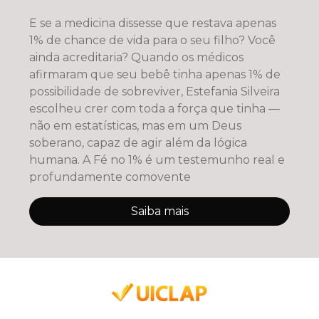
E se a medicina dissesse que restava apenas
1% de chance de vida para o seu filho? Você
ainda acreditaria? Quando os médicos
afirmaram que seu bebê tinha apenas 1% de
possibilidade de sobreviver, Estefania Silveira
escolheu crer com toda a força que tinha —
não em estatísticas, mas em um Deus
soberano, capaz de agir além da lógica
humana. A Fé no 1% é um testemunho real e
profundamente comovente
Saiba mais