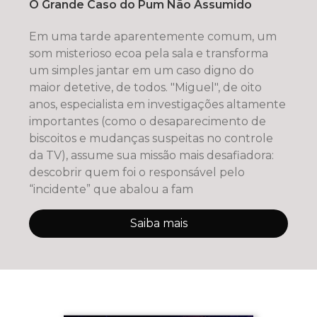
O Grande Caso do Pum Não Assumido
Em uma tarde aparentemente comum, um
som misterioso ecoa pela sala e transforma
um simples jantar em um caso digno do
maior detetive, de todos. "Miguel", de oito
anos, especialista em investigações altamente
importantes (como o desaparecimento de
biscoitos e mudanças suspeitas no controle
da TV), assume sua missão mais desafiadora:
descobrir quem foi o responsável pelo
“incidente” que abalou a fam
Saiba mais