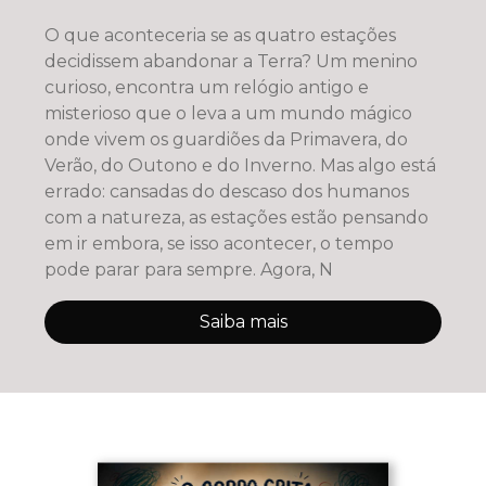
O que aconteceria se as quatro estações
decidissem abandonar a Terra? Um menino
curioso, encontra um relógio antigo e
misterioso que o leva a um mundo mágico
onde vivem os guardiões da Primavera, do
Verão, do Outono e do Inverno. Mas algo está
errado: cansadas do descaso dos humanos
com a natureza, as estações estão pensando
em ir embora, se isso acontecer, o tempo
pode parar para sempre. Agora, N
Saiba mais