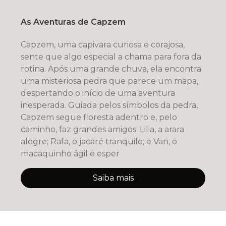
As Aventuras de Capzem
Capzem, uma capivara curiosa e corajosa,
sente que algo especial a chama para fora da
rotina. Após uma grande chuva, ela encontra
uma misteriosa pedra que parece um mapa,
despertando o início de uma aventura
inesperada. Guiada pelos símbolos da pedra,
Capzem segue floresta adentro e, pelo
caminho, faz grandes amigos: Lilia, a arara
alegre; Rafa, o jacaré tranquilo; e Van, o
macaquinho ágil e esper
Saiba mais