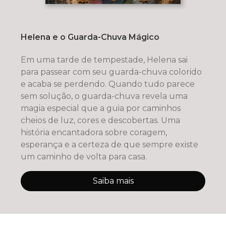
Helena e o Guarda-Chuva Mágico
Em uma tarde de tempestade, Helena sai
para passear com seu guarda-chuva colorido
e acaba se perdendo. Quando tudo parece
sem solução, o guarda-chuva revela uma
magia especial que a guia por caminhos
cheios de luz, cores e descobertas. Uma
história encantadora sobre coragem,
esperança e a certeza de que sempre existe
um caminho de volta para casa.
Saiba mais