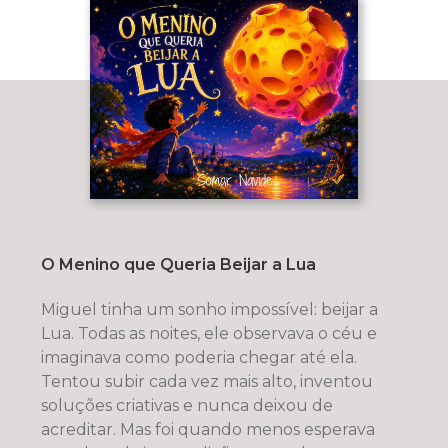
O Menino que Queria Beijar a Lua
Miguel tinha um sonho impossível: beijar a
Lua. Todas as noites, ele observava o céu e
imaginava como poderia chegar até ela.
Tentou subir cada vez mais alto, inventou
soluções criativas e nunca deixou de
acreditar. Mas foi quando menos esperava