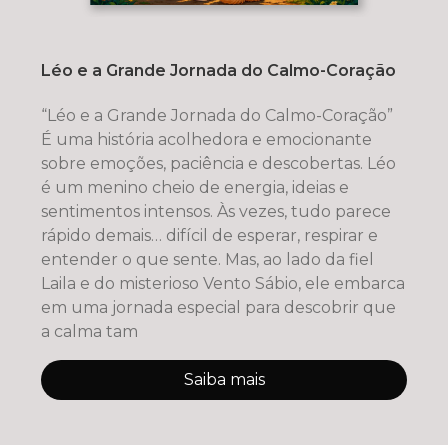
Léo e a Grande Jornada do Calmo-Coração
“Léo e a Grande Jornada do Calmo-Coração”
É uma história acolhedora e emocionante
sobre emoções, paciência e descobertas. Léo
é um menino cheio de energia, ideias e
sentimentos intensos. Às vezes, tudo parece
rápido demais… difícil de esperar, respirar e
entender o que sente. Mas, ao lado da fiel
Laila e do misterioso Vento Sábio, ele embarca
em uma jornada especial para descobrir que
a calma tam
Saiba mais