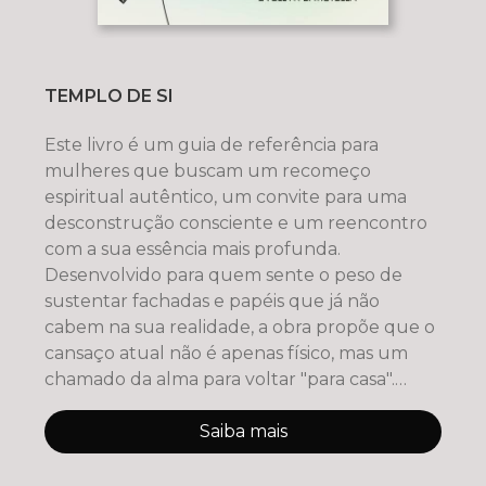
TEMPLO DE SI
Este livro é um guia de referência para
mulheres que buscam um recomeço
espiritual autêntico, um convite para uma
desconstrução consciente e um reencontro
com a sua essência mais profunda.
Desenvolvido para quem sente o peso de
sustentar fachadas e papéis que já não
cabem na sua realidade, a obra propõe que o
cansaço atual não é apenas físico, mas um
chamado da alma para voltar "para casa".
Atravé
Saiba mais