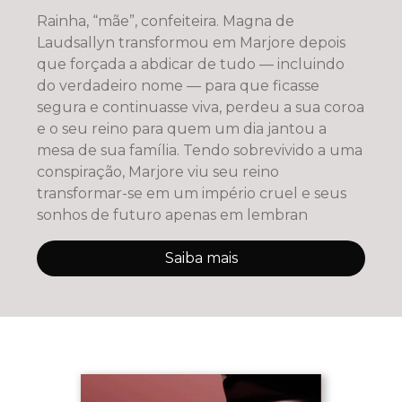
Rainha, “mãe”, confeiteira. Magna de
Laudsallyn transformou em Marjore depois
que forçada a abdicar de tudo — incluindo
do verdadeiro nome — para que ficasse
segura e continuasse viva, perdeu a sua coroa
e o seu reino para quem um dia jantou a
mesa de sua família. Tendo sobrevivido a uma
conspiração, Marjore viu seu reino
transformar-se em um império cruel e seus
sonhos de futuro apenas em lembran
Saiba mais