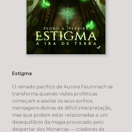
Estigma
O reinado pacífico de Aurora Faumnach se
transforma quando visões proféticas
começam a assolar os seus sonhos;
mensagens divinas de difícil interpretação,
mas que podem estar relacionadas a um
desequilíbrio da magia provocado pelo
despertar dos Monarcas — criadores da