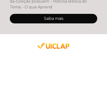
da coleção possuem: - História Bíblica do
Tema; - O que Aprend
Saiba mais