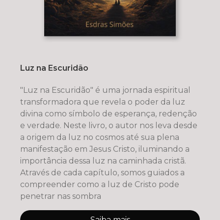
Luz na Escuridão
"Luz na Escuridão" é uma jornada espiritual
transformadora que revela o poder da luz
divina como símbolo de esperança, redenção
e verdade. Neste livro, o autor nos leva desde
a origem da luz no cosmos até sua plena
manifestação em Jesus Cristo, iluminando a
importância dessa luz na caminhada cristã.
Através de cada capítulo, somos guiados a
compreender como a luz de Cristo pode
penetrar nas sombra
Saiba mais