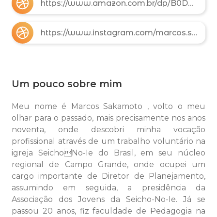
https://www.amazon.com.br/dp/B0DR4N4XCW/ref=sr_1_2?m=A2S15SF5QO6JFU
https://www.instagram.com/marcos.sakamoto148/
Um pouco sobre mim
Meu nome é Marcos Sakamoto , volto o meu
olhar para o passado, mais precisamente nos anos
noventa, onde descobri minha vocação
profissional através de um trabalho voluntário na
igreja SeichoNo-Ie do Brasil, em seu núcleo
regional de Campo Grande, onde ocupei um
cargo importante de Diretor de Planejamento,
assumindo em seguida, a presidência da
Associação dos Jovens da Seicho-No-Ie. Já se
passou 20 anos, fiz faculdade de Pedagogia na