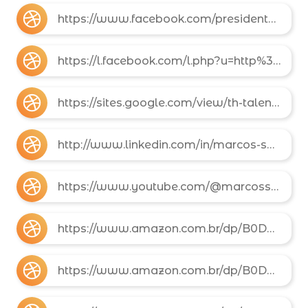
https://www.facebook.com/presidentedehonradoIQ
https://l.facebook.com/l.php?u=http%3A%2F%2Finstrutordemkt.wixsite.com%2Fqualificarglobal%3Ffbclid%3DIwZXh0bgNhZW0CMTAAAR3zsE84zNNEFFZPaPE7aBbpMlbnnBXUKCl_yENvNhz6nVrmmNQB4IkNi0M_aem_mXqgfGl_xq7gQNHnckXVxA&h=AT2SIbwkaFJaTwF3XlQnWSbTQVOmm5ABSDTglUkjE8ff03wIIzPtUOmWREav3z9jD4SQN69xxWgFE_xP30502_DJj2jwgZlj2tkxdnfAs8_kP_6oN7YxNfmfF8xcscm_AoUeIC_-gnb-4Ac6y0kymw
https://sites.google.com/view/th-talentos
http://www.linkedin.com/in/marcos-sakamoto-7ab523270
https://www.youtube.com/@marcossakamoto5665
https://www.amazon.com.br/dp/B0DR4Q5YJ1/ref=sr_1_2?m=A2S15SF5QO6JFU
https://www.amazon.com.br/dp/B0DR4RGBRD/ref=sr_1_2?m=A2S15SF5QO6JFU