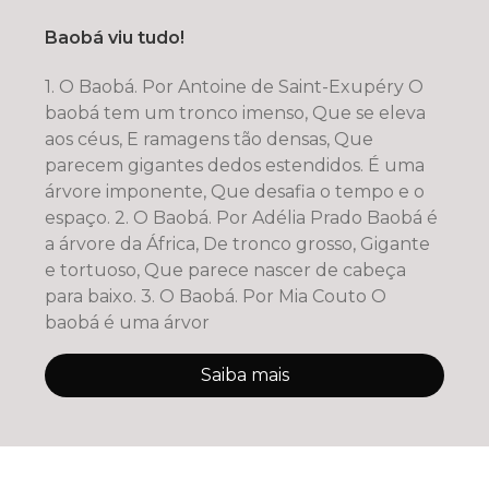
Baobá viu tudo!
1. O Baobá. Por Antoine de Saint-Exupéry O
baobá tem um tronco imenso, Que se eleva
aos céus, E ramagens tão densas, Que
parecem gigantes dedos estendidos. É uma
árvore imponente, Que desafia o tempo e o
espaço. 2. O Baobá. Por Adélia Prado Baobá é
a árvore da África, De tronco grosso, Gigante
e tortuoso, Que parece nascer de cabeça
para baixo. 3. O Baobá. Por Mia Couto O
baobá é uma árvor
Saiba mais