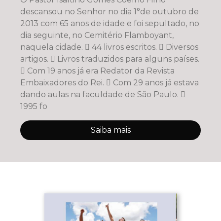
descansou no Senhor no dia 1°de outubro de
2013 com 65 anos de idade e foi sepultado, no
dia seguinte, no Cemitério Flamboyant,
naquela cidade.  44 livros escritos.  Diversos
artigos.  Livros traduzidos para alguns países.
 Com 19 anos já era Redator da Revista
Embaixadores do Rei.  Com 29 anos já estava
dando aulas na faculdade de São Paulo. 
1995 fo
Saiba mais