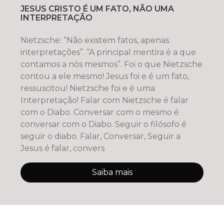
JESUS CRISTO É UM FATO, NÃO UMA
INTERPRETAÇÃO
Nietzsche: “Não existem fatos, apenas
interpretações”. “A principal mentira é a que
contamos a nós mesmos”. Foi o que Nietzsche
contou a ele mesmo! Jesus foi e é um fato,
ressuscitou! Nietzsche foi e é uma
Interpretação! Falar com Nietzsche é falar
com o Diabo. Conversar com o mesmo é
conversar com o Diabo. Seguir o filósofo é
seguir o diabo. Falar, Conversar, Seguir a
Jesus é falar, convers
Saiba mais