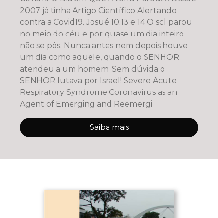
2007 já tinha Artigo Científico Alertando
contra a Covid19. Josué 10:13 e 14 O sol parou
no meio do céu e por quase um dia inteiro
não se pôs. Nunca antes nem depois houve
um dia como aquele, quando o SENHOR
atendeu a um homem. Sem dúvida o
SENHOR lutava por Israel! Severe Acute
Respiratory Syndrome Coronavirus as an
Agent of Emerging and Reemergi
Saiba mais