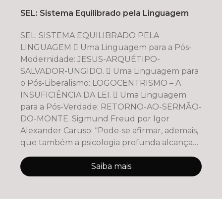
SEL: Sistema Equilibrado pela Linguagem
SEL: SISTEMA EQUILIBRADO PELA
LINGUAGEM  Uma Linguagem para a Pós-
Modernidade: JESUS-ARQUÉTIPO-
SALVADOR-UNGIDO.  Uma Linguagem para
o Pós-Liberalismo: LOGOCENTRISMO – A
INSUFICIÊNCIA DA LEI.  Uma Linguagem
para a Pós-Verdade: RETORNO-AO-SERMÃO-
DO-MONTE. Sigmund Freud por Igor
Alexander Caruso: “Pode-se afirmar, ademais,
que também a psicologia profunda alcança
um máximo de clareza por meio
Saiba mais