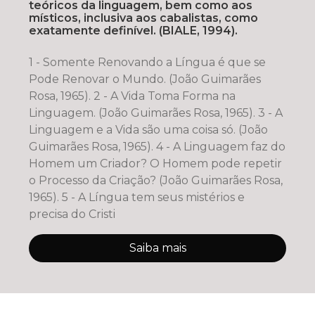
teóricos da linguagem, bem como aos
místicos, inclusiva aos cabalistas, como
exatamente definível. (BIALE, 1994).
1 - Somente Renovando a Língua é que se
Pode Renovar o Mundo. (João Guimarães
Rosa, 1965). 2 - A Vida Toma Forma na
Linguagem. (João Guimarães Rosa, 1965). 3 - A
Linguagem e a Vida são uma coisa só. (João
Guimarães Rosa, 1965). 4 - A Linguagem faz do
Homem um Criador? O Homem pode repetir
o Processo da Criação? (João Guimarães Rosa,
1965). 5 - A Língua tem seus mistérios e
precisa do Cristi
Saiba mais