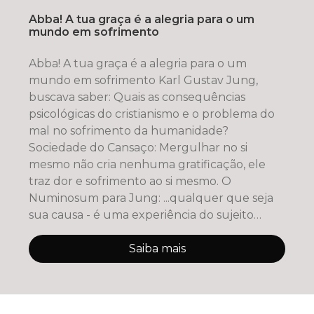
Abba! A tua graça é a alegria para o um
mundo em sofrimento
Abba! A tua graça é a alegria para o um
mundo em sofrimento Karl Gustav Jung,
buscava saber: Quais as consequências
psicológicas do cristianismo e o problema do
mal no sofrimento da humanidade?
Sociedade do Cansaço: Mergulhar no si
mesmo não cria nenhuma gratificação, ele
traz dor e sofrimento ao si mesmo. O
Numinosum para Jung: ...qualquer que seja
sua causa - é uma experiência do sujeito
indepe
Saiba mais