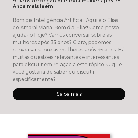
9 livros de ficção que toda mulher após 35
Anos mais leem
Bom dia Inteligência Artificial! Aqui é o Elias
do Amaral Viana. Bom dia, Elias! Como posso
ajudá-lo hoje? Vamos conversar sobre as
mulheres após 35 anos? Claro, podemos
conversar sobre as mulheres após 35 anos. Há
muitas questões relevantes e interessantes
para discutir em relação a este tópico. O que
você gostaria de saber ou discutir
especificamente?
Saiba mais