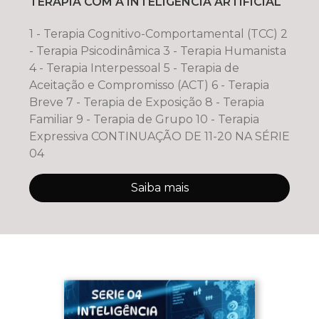
TERAPIA COM A INTELIGENCIA ARTIFICIAL
1 - Terapia Cognitivo-Comportamental (TCC) 2
- Terapia Psicodinâmica 3 - Terapia Humanista
4 - Terapia Interpessoal 5 - Terapia de
Aceitação e Compromisso (ACT) 6 - Terapia
Breve 7 - Terapia de Exposição 8 - Terapia
Familiar 9 - Terapia de Grupo 10 - Terapia
Expressiva CONTINUAÇÃO DE 11-20 NA SÉRIE
04
Saiba mais