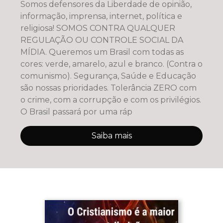
Somos defensores da Liberdade de opinião,
informação, imprensa, internet, política e
religiosa! SOMOS CONTRA QUALQUER
REGULAÇÃO OU CONTROLE SOCIAL DA
MÍDIA. Queremos um Brasil com todas as
cores: verde, amarelo, azul e branco. (Contra o
comunismo). Segurança, Saúde e Educação
são nossas prioridades. Tolerância ZERO com
o crime, com a corrupção e com os privilégios.
O Brasil passará por uma ráp
Saiba mais