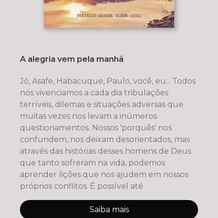
A alegria vem pela manhã
Jó, Asafe, Habacuque, Paulo, você, eu... Todos
nós vivenciamos a cada dia tribulações
terríveis, dilemas e situações adversas que
muitas vezes nos levam a inúmeros
questionamentos. Nossos 'porquês' nos
confundem, nos deixam desorientados, mas
através das histórias desses homens de Deus
que tanto sofreram na vida, podemos
aprender lições que nos ajudem em nossos
próprios conflitos. É possível até
Saiba mais