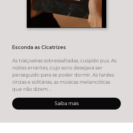
Esconda as Cicatrizes
As traiçoeiras sobressaltadas, cuspido pus. As
noites errantes, cujo sono desejava ser
perseguido para se poder dormir. As tardes
cinzas e solitárias, as músicas melancólicas
que não dizem ...
Saiba mais