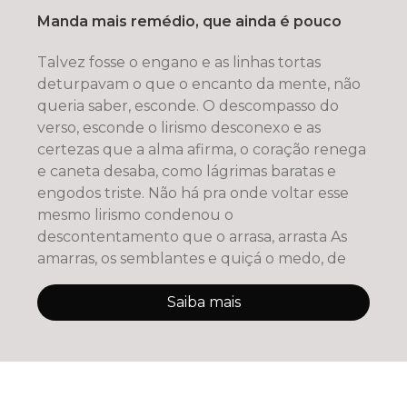
Manda mais remédio, que ainda é pouco
Talvez fosse o engano e as linhas tortas
deturpavam o que o encanto da mente, não
queria saber, esconde. O descompasso do
verso, esconde o lirismo desconexo e as
certezas que a alma afirma, o coração renega
e caneta desaba, como lágrimas baratas e
engodos triste. Não há pra onde voltar esse
mesmo lirismo condenou o
descontentamento que o arrasa, arrasta As
amarras, os semblantes e quiçá o medo, de
Saiba mais