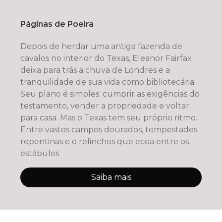
Páginas de Poeira
Depois de herdar uma antiga fazenda de
cavalos no interior do Texas, Eleanor Fairfax
deixa para trás a chuva de Londres e a
tranquilidade de sua vida como bibliotecária.
Seu plano é simples: cumprir as exigências do
testamento, vender a propriedade e voltar
para casa. Mas o Texas tem seu próprio ritmo.
Entre vastos campos dourados, tempestades
repentinas e o relinchos que ecoa entre os
estábulos
Saiba mais