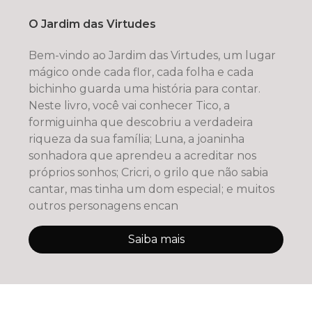
O Jardim das Virtudes
Bem-vindo ao Jardim das Virtudes, um lugar
mágico onde cada flor, cada folha e cada
bichinho guarda uma história para contar.
Neste livro, você vai conhecer Tico, a
formiguinha que descobriu a verdadeira
riqueza da sua família; Luna, a joaninha
sonhadora que aprendeu a acreditar nos
próprios sonhos; Cricri, o grilo que não sabia
cantar, mas tinha um dom especial; e muitos
outros personagens encan
Saiba mais