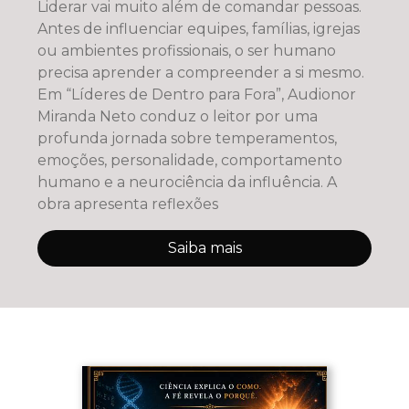
Liderar vai muito além de comandar pessoas.
Antes de influenciar equipes, famílias, igrejas
ou ambientes profissionais, o ser humano
precisa aprender a compreender a si mesmo.
Em “Líderes de Dentro para Fora”, Audionor
Miranda Neto conduz o leitor por uma
profunda jornada sobre temperamentos,
emoções, personalidade, comportamento
humano e a neurociência da influência. A
obra apresenta reflexões
Saiba mais