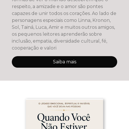
respeito, a amizade e o amor são pontes
capazes de unir todos os corações. Ao lado de
personagens especiais como Linna, Kronon,
Sol, Tainá, Luca, Amir e muitos outros amigos,
os pequenos leitores aprenderão sobre
inclusão, empatia, diversidade cultural, fé,
cooperação e valori
Saiba mais