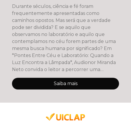
Durante séculos, ciência e fé foram
frequentemente apresentadas como
caminhos opostos. Mas será que a verdade
pode ser dividida? E se aquilo que
observamos no laboratório e aquilo que
contemplamos no céu forem partes de uma
mesma busca humana por significado? Em
*Pontes Entre Céu e Laboratório: Quando a
Luz Encontra a Lâmpada*, Audionor Miranda
Neto convida o leitor a percorrer uma
jornada de ref
Saiba mais