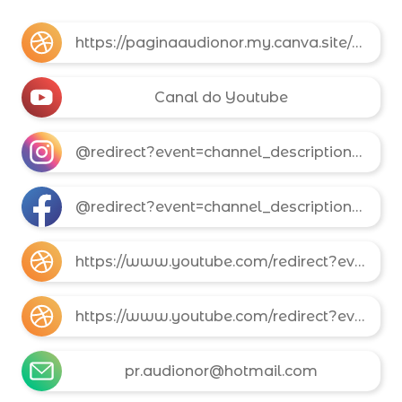
https://paginaaudionor.my.canva.site/paginaaudionor-com-br
Canal do Youtube
@redirect?event=channel_description&redir_token=QUFFLUhqa2xSLVVYMW5YWGRjbkdQYTNsdG8wTmVnTnhDZ3xBQ3Jtc0tscUl0ZVdPRVJzam8ybWV0Q056dDRfZHlBQU01UVk3dEFzaG1vZWs3RFZBS1pYX19nTm9Tb1F2UEtEMERqUmxlVFNNVXZWUFl5UkstQW9NMklraGpNQ3haQzB3WDZodlJLLXpsd20wTDMzenVrcEJrVQ&q=https%3A%2F%2Fwww.instagram.com%2Fterapeuta_audionor
@redirect?event=channel_description&redir_token=QUFFLUhqbjY4eWI3ZnZzZV9icjBhZG84c09oa1poYThlZ3xBQ3Jtc0trMjJmNlB3UmFTV291T2ltNnVUeXB3WWd3NnFSemExbWNnVHhWOWpVRTNLd3lBcEdldzUxdHRLSDB1cEJRWWlNTGZHTFM2Sm9HQ1JpTWZyZnhFTFIybng4WXpjSTVMLTF4bXhFdk00T2lKaFhoTWc4Zw&q=https%3A%2F%2Fwww.facebook.com%2Fpcoachaudionor%2F
https://www.youtube.com/redirect?event=channel_description&redir_token=QUFFLUhqbmxlYm8xZ1lSdXNJM0tfdjV3LTJ5RkRmdDE0UXxBQ3Jtc0tsTFU3WkgzeVl6a3lwSTVucHJjdTl1dzRvY3FrTnJrVUI2ZE5XRVNPM0dCaG9DQ2FyS2pWUW9scWtWSGd6aFJZZGdhU0dsaHFnX2kxdHYtTUUyR1hfTEd6M3VRVVg0YzNGd3lXd2JNUG9BVzJ4NVV6aw&q=https%3A%2F%2Fwa.me%2Fmessage%2FN7XT3ENPQSGFP1
https://www.youtube.com/redirect?event=channel_description&redir_token=QUFFLUhqbU84dVdvU2JjUk9nZUFpcjZsVVl3Q0tqSEktd3xBQ3Jtc0tuV19aMUtHV3NjMWNFS2x4ekpPZThrMHlzb2hyVzRRd2RVV2wwY0Jza0V6VGRpd2tqLUVOSDlfc0FuU2I1bTFsazRCTVRkRlpIenkyNjU5OEQzTV82U0RHRi1WUVkycDF5RGFpZFhTeHRXSExJcHRYZw&q=http%3A%2F%2Flattes.cnpq.br%2F9264862216904461
pr.audionor@hotmail.com