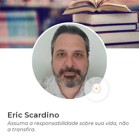
Eric Scardino
Assuma a responsabilidade sobre sua vida, não
a transfira.