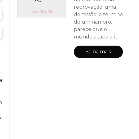
reprovação, uma
demissão, o término
de um namoro.
parece que o
mundo acaba ali
mesmo, porque
geralmente
Saiba mais
acreditamos estar
atrasadas para
tudo. mas você não
a
está atrasada para
aquilo que já é seu.
demoramos a ter
a
essa percepção:
que uma porta
o
sempre se abrirá,
que o mundo não
acabou ali." “É isso