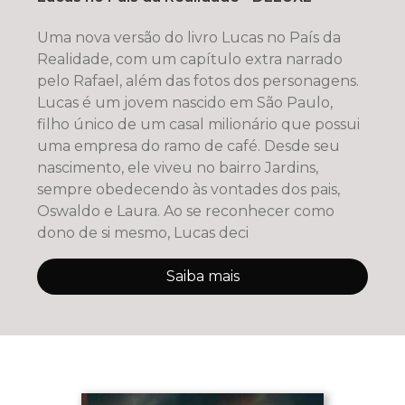
Uma nova versão do livro Lucas no País da
Realidade, com um capítulo extra narrado
pelo Rafael, além das fotos dos personagens.
Lucas é um jovem nascido em São Paulo,
filho único de um casal milionário que possui
uma empresa do ramo de café. Desde seu
nascimento, ele viveu no bairro Jardins,
sempre obedecendo às vontades dos pais,
Oswaldo e Laura. Ao se reconhecer como
dono de si mesmo, Lucas deci
Saiba mais