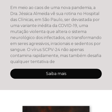
Em meio ao caos de uma nova pandemia, a
Dra. Jéssica Almeida vê sua rotina no Hospital
das Clínicas, em São Paulo, ser devastada por
uma variante inédita da COVID-19, uma
mutação violenta que altera o sistema
neurológico dos infectados, os transformando
em seres agressivos, irracionais e sedentos por
sangue. O vírus SCPV-24 não apenas
contamina rapidamente, mas também desafia
qualquer tentativa de
Saiba mais