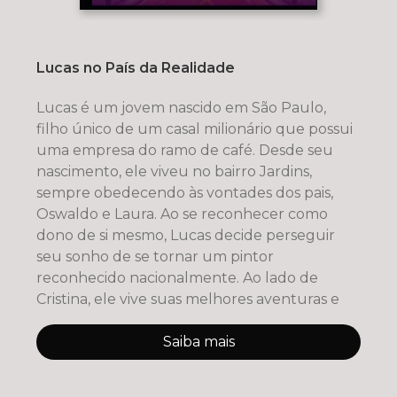
Lucas no País da Realidade
Lucas é um jovem nascido em São Paulo,
filho único de um casal milionário que possui
uma empresa do ramo de café. Desde seu
nascimento, ele viveu no bairro Jardins,
sempre obedecendo às vontades dos pais,
Oswaldo e Laura. Ao se reconhecer como
dono de si mesmo, Lucas decide perseguir
seu sonho de se tornar um pintor
reconhecido nacionalmente. Ao lado de
Cristina, ele vive suas melhores aventuras e
Saiba mais