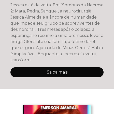
Jessica está de volta. Em "Sombras da Necrose
2: Mata, Pedra, Sangue", a neurocirurgiã
Jéssica Almeida é a âncora de humanidade
que impede seu grupo de sobreviventes de
desmoronar. Três meses após o colapso, a
esperança se resume a uma promessa: levar a
amiga Glória até sua família, o último farol
que os guia. A jornada de Minas Gerais à Bahia
é implacável. Enquanto a "necrose" evolui,
transform
Saiba mais