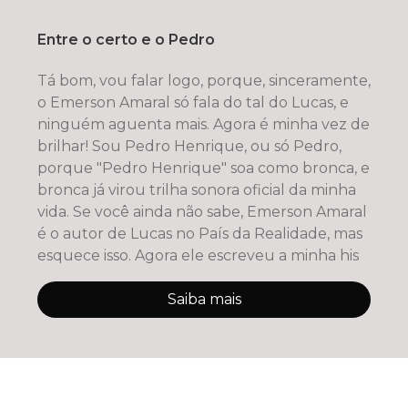
Entre o certo e o Pedro
Tá bom, vou falar logo, porque, sinceramente,
o Emerson Amaral só fala do tal do Lucas, e
ninguém aguenta mais. Agora é minha vez de
brilhar! Sou Pedro Henrique, ou só Pedro,
porque "Pedro Henrique" soa como bronca, e
bronca já virou trilha sonora oficial da minha
vida. Se você ainda não sabe, Emerson Amaral
é o autor de Lucas no País da Realidade, mas
esquece isso. Agora ele escreveu a minha his
Saiba mais