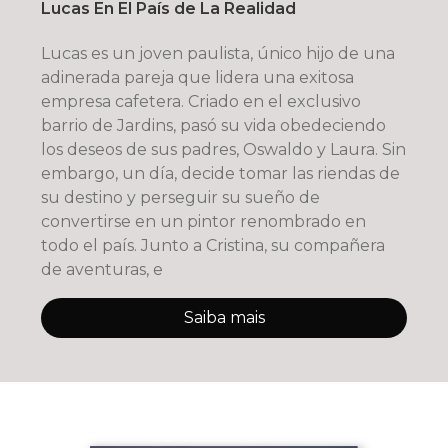
Lucas En El País de La Realidad
Lucas es un joven paulista, único hijo de una
adinerada pareja que lidera una exitosa
empresa cafetera. Criado en el exclusivo
barrio de Jardins, pasó su vida obedeciendo
los deseos de sus padres, Oswaldo y Laura. Sin
embargo, un día, decide tomar las riendas de
su destino y perseguir su sueño de
convertirse en un pintor renombrado en
todo el país. Junto a Cristina, su compañera
de aventuras, e
Saiba mais