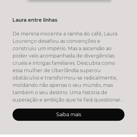
Laura entre linhas
De menina inocente a rainha do café, Laura
Lourenço desafiou as convenções e
construiu um império. Mas a ascensão ao
poder veio acompanhada de divergências
cruéis e intrigas familiares. Descubra como
essa mulher de Uberlândia superou
obstáculos e transformou-se radicalmente,
moldando não apenas o seu mundo, mas
também o seu destino. Uma história de
superação e ambição que te fará questionar
o que
Saiba mais