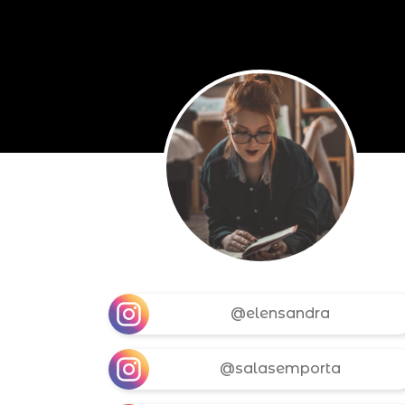
@elensandra
@salasemporta