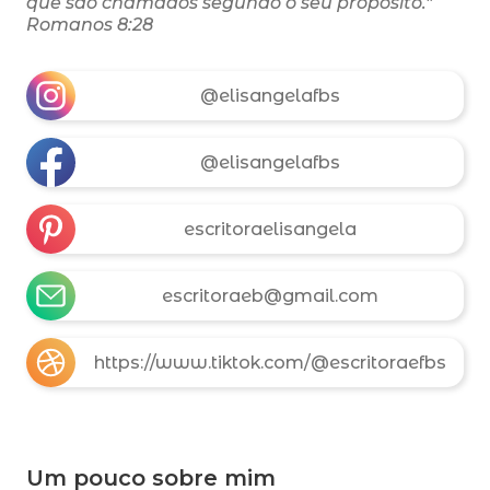
que são chamados segundo o seu propósito."
Romanos 8:28
@elisangelafbs
@elisangelafbs
escritoraelisangela
escritoraeb@gmail.com
https://www.tiktok.com/@escritoraefbs
Um pouco sobre mim