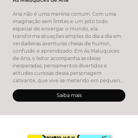
As Maluquices de Ana
Ana não é uma menina comum. Com uma
imaginação sem limites e um jeito todo
especial de enxergar o mundo, ela
transforma situações simples do dia a dia em
verdadeiras aventuras cheias de humor,
confusão e aprendizado. Em As Maluquices
de Ana, o leitor acompanha as ideias
inesperadas, pensamentos divertidos e
atitudes curiosas dessa personagem
cativante, que vive se metendo em pequenas
enrascadas —
Saiba mais