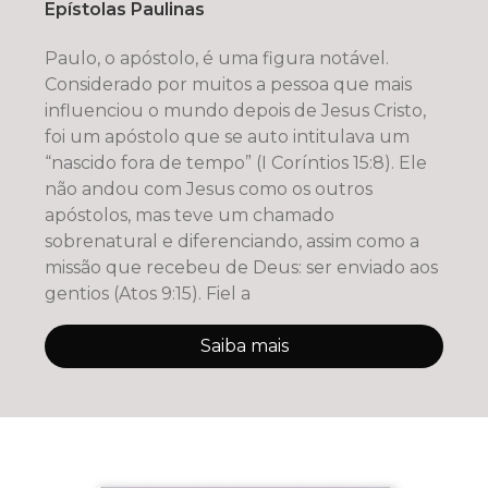
Epístolas Paulinas
Paulo, o apóstolo, é uma figura notável.
Considerado por muitos a pessoa que mais
influenciou o mundo depois de Jesus Cristo,
foi um apóstolo que se auto intitulava um
“nascido fora de tempo” (I Coríntios 15:8). Ele
não andou com Jesus como os outros
apóstolos, mas teve um chamado
sobrenatural e diferenciando, assim como a
missão que recebeu de Deus: ser enviado aos
gentios (Atos 9:15). Fiel a
Saiba mais