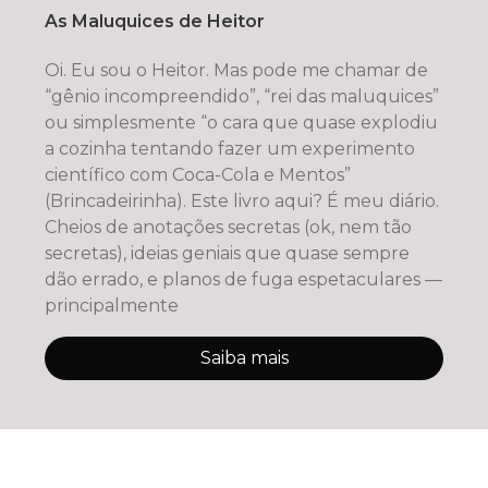
As Maluquices de Heitor
Oi. Eu sou o Heitor. Mas pode me chamar de
“gênio incompreendido”, “rei das maluquices”
ou simplesmente “o cara que quase explodiu
a cozinha tentando fazer um experimento
científico com Coca-Cola e Mentos”
(Brincadeirinha). Este livro aqui? É meu diário.
Cheios de anotações secretas (ok, nem tão
secretas), ideias geniais que quase sempre
dão errado, e planos de fuga espetaculares —
principalmente
Saiba mais