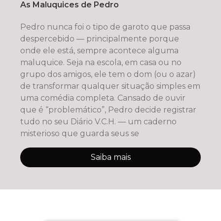
As Maluquices de Pedro
Pedro nunca foi o tipo de garoto que passa
despercebido — principalmente porque
onde ele está, sempre acontece alguma
maluquice. Seja na escola, em casa ou no
grupo dos amigos, ele tem o dom (ou o azar)
de transformar qualquer situação simples em
uma comédia completa. Cansado de ouvir
que é “problemático”, Pedro decide registrar
tudo no seu Diário V.C.H. — um caderno
misterioso que guarda seus se
Saiba mais