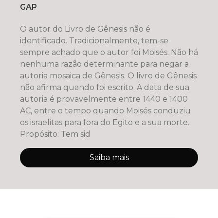
GAP
O autor do Livro de Gênesis não é
identificado. Tradicionalmente, tem-se
sempre achado que o autor foi Moisés. Não há
nenhuma razão determinante para negar a
autoria mosaica de Gênesis. O livro de Gênesis
não afirma quando foi escrito. A data de sua
autoria é provavelmente entre 1440 e 1400
AC, entre o tempo quando Moisés conduziu
os israelitas para fora do Egito e a sua morte.
Propósito: Tem sid
Saiba mais